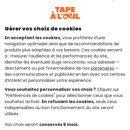
Téléchargez notre application
Découvrir notre application
Gérer vos choix de cookies
En acceptant les cookies,
vous profiterez d’une
navigation optimisée ainsi que de recommandations de
qui sommes-nous ?
produits plus adaptées à vos besoins. Ces cookies servent
à : mesurer l’audience et les performances du site,
besoin d'aide ?
identifier les éventuels bugs rencontrés, vous adresser —
directement ou par l’intermédiaire de nos
partenaires
—
le club fidélité
des communications et publicités en lien avec vos centres
d’intérêt et personnaliser votre expérience.
notre catalogue
Vous souhaitez personnaliser vos choix ?
Cliquez sur
"Préférences de cookies" pour sélectionner ceux que vous
souhaitez activer.
En refusant les cookies,
seuls ceux
indispensables au bon fonctionnement du site seront
Conditions générales de ventes et d'utilisation
Conditions d’utilisation des réseaux sociaux
utilisés.
Politique de confidentialité
*Conditions des offres
Vos choix seront
conservés 6 mois.
Cookies et données personnelles