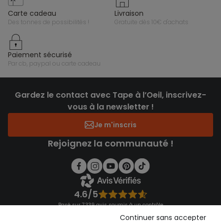
carte cadeau
livraison
des tonnes de possibilités !
gratuite dès 10€ d'achats
paiement sécurisé
par cb, paypal ou carte cadeau
Gardez le contact avec Tape à l’Oeil, inscrivez-
vous à la newsletter !
Je m'inscris
Rejoignez la communauté !
4.6/5
Basé sur 7 339 avis soumis à un contrôle
Voir l’attestation de confiance
Continuer sans accepter
Consulter les CGU