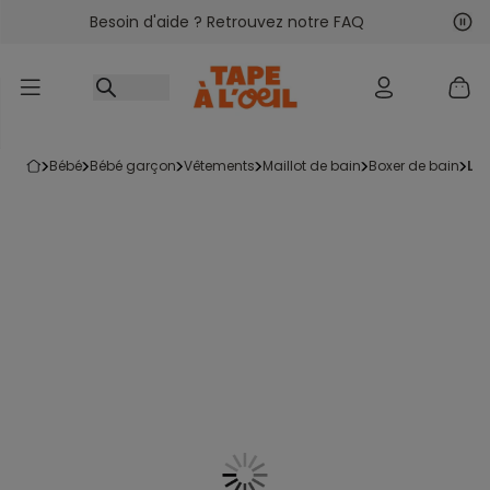
Besoin d'aide ? Retrouvez notre FAQ
Accéder au contenu
Sui
Pré
bébé
bébé garçon
vêtements
maillot de bain
boxer de bain
le