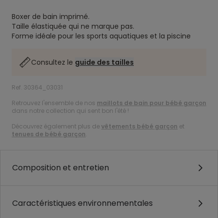
Boxer de bain imprimé.
Taille élastiquée qui ne marque pas.
Forme idéale pour les sports aquatiques et la piscine
Consultez le
guide des tailles
Ref. 30364_03031
Retrouvez l'ensemble de nos
maillots de bain pour bébé garçon
dans notre collection qui sent bon l'été !
Découvrez également plus de
vêtements bébé garçon
et
tenues de bébé garçon
.
Composition et entretien
Caractéristiques environnementales