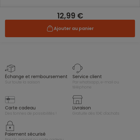
12,99 €
Ajouter au panier
échange et remboursement
service client
sur toute la saison
par whatsapp, e-mail ou
téléphone
carte cadeau
livraison
des tonnes de possibilités !
gratuite dès 10€ d'achats
paiement sécurisé
par cb, paypal ou carte cadeau