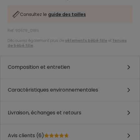
Consultez le
guide des tailles
Ref. 90679_01911
Découvrez également plus de
vêtements bébé fille
et
tenues
de bébé fille
.
Composition et entretien
Caractéristiques environnementales
Livraison, échanges et retours
Avis clients (6)