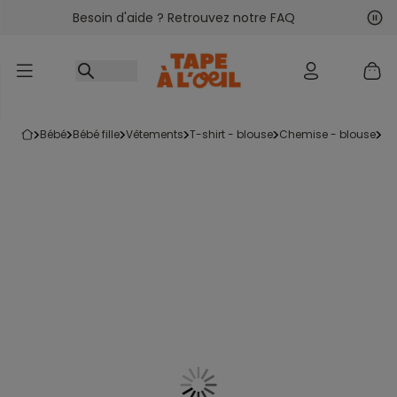
Besoin d'aide ? Retrouvez notre FAQ
Accéder au contenu
Sui
Pré
bébé
bébé fille
vêtements
t-shirt - blouse
chemise - blouse
l