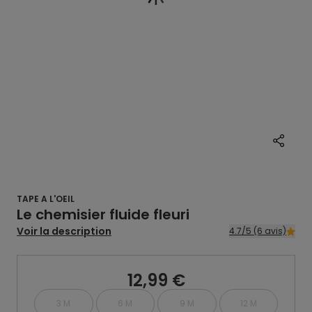
TAPE A L'OEIL
Le chemisier fluide fleuri
Voir la description
4.7/5 (6 avis)
12,99 €
3 M
6 M
9 M
12 M