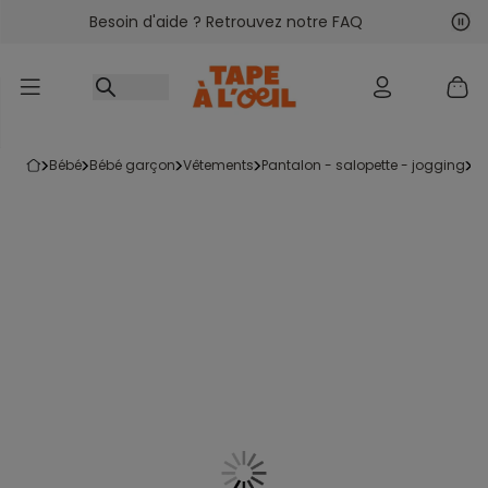
Besoin d'aide ? Retrouvez notre FAQ
Accéder au contenu
Sui
Pré
bébé
bébé garçon
vêtements
pantalon - salopette - jogging
l