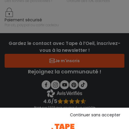
des tonnes de possibilités !
gratuite dès 10€ d'achats
paiement sécurisé
par cb, paypal ou carte cadeau
Gardez le contact avec Tape à l’Oeil, inscrivez-
vous à la newsletter !
Je m'inscris
Rejoignez la communauté !
4.6/5
Basé sur 7 323 avis soumis à un contrôle
Voir l’attestation de confiance
Continuer sans accepter
Consulter les CGU
Téléchargez notre application