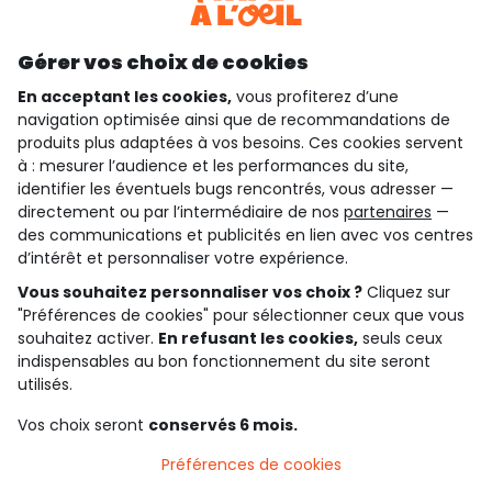
Découvrir notre application
Gérer vos choix de cookies
En acceptant les cookies,
vous profiterez d’une
navigation optimisée ainsi que de recommandations de
qui sommes-nous ?
produits plus adaptées à vos besoins. Ces cookies servent
à : mesurer l’audience et les performances du site,
besoin d'aide ?
identifier les éventuels bugs rencontrés, vous adresser —
directement ou par l’intermédiaire de nos
partenaires
—
le club fidélité
des communications et publicités en lien avec vos centres
d’intérêt et personnaliser votre expérience.
notre catalogue
Vous souhaitez personnaliser vos choix ?
Cliquez sur
"Préférences de cookies" pour sélectionner ceux que vous
souhaitez activer.
En refusant les cookies,
seuls ceux
indispensables au bon fonctionnement du site seront
Conditions générales de ventes et d'utilisation
Conditions d’utilisation des réseaux sociaux
utilisés.
Politique de confidentialité
*Conditions des offres
Vos choix seront
conservés 6 mois.
Cookies et données personnelles
Accessibilité : partiellement conforme
Préférences de cookies
Paramètres des cookies