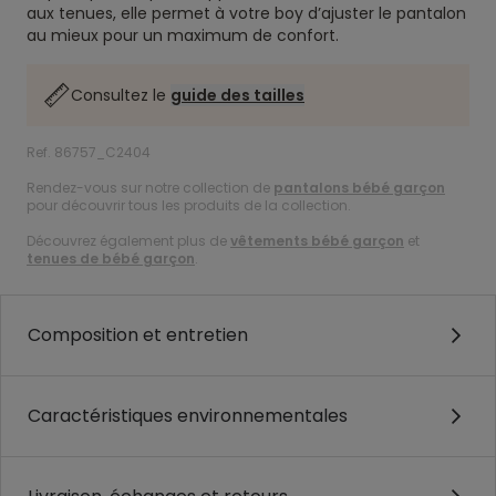
aux tenues, elle permet à votre boy d’ajuster le pantalon
au mieux pour un maximum de confort.
Consultez le
guide des tailles
Ref. 86757_C2404
Rendez-vous sur notre collection de
pantalons bébé garçon
pour découvrir tous les produits de la collection.
Découvrez également plus de
vêtements bébé garçon
et
tenues de bébé garçon
.
Composition et entretien
Caractéristiques environnementales