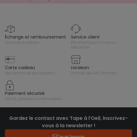
échange et remboursement
service client
sur toute la saison
par whatsapp, e-mail ou
téléphone
carte cadeau
livraison
des tonnes de possibilités !
gratuite dès 10€ d'achats
paiement sécurisé
par cb, paypal ou carte cadeau
Gardez le contact avec Tape à l’Oeil, inscrivez-
vous à la newsletter !
Je m'inscris