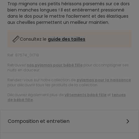
Trop mignons ces petits hérissons parsemés sur ce dors
bien manches longues ! Il est entièrement pressionné
dans le dos pour le mettre facilement et des élastiques
aux chevilles permettent un meilleur maintien.
Consultez le
guide des tailles
Ref. 87574_01718
Retrouvez
nos pyjamas pour bébé fille
pour accompagner ses
nuits en douceur.
Rendez-vous sur notre collection de
pyjamas pour la naissance
pour découvrir tous les produits de la collection.
Découvrez également plus de
vêtements bébé fille
et
tenues
de bébé fille
.
Composition et entretien