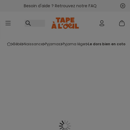
Besoin d'aide ? Retrouvez notre FAQ
Accéder au contenu
Sui
Pré
bébé
naissance
pyjamas
pyjama léger
le dors bien en coton 