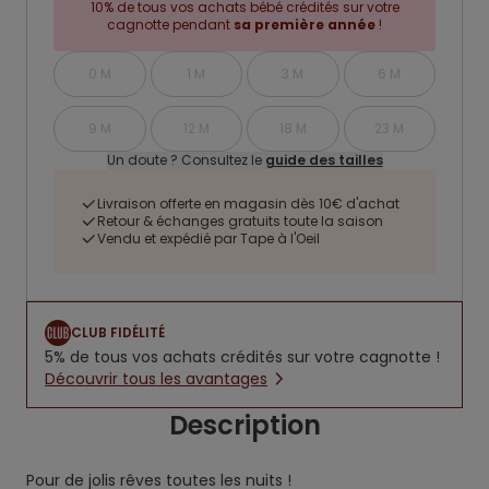
10% de tous vos achats bébé crédités sur votre
cagnotte pendant
sa première année
!
0 M
1 M
3 M
6 M
9 M
12 M
18 M
23 M
Un doute ? Consultez le
guide des tailles
Livraison offerte en magasin dès 10€ d'achat
Retour & échanges gratuits toute la saison
Vendu et expédié par Tape à l'Oeil
CLUB FIDÉLITÉ
5% de tous vos achats crédités sur votre cagnotte !
Découvrir tous les avantages
Description
Pour de jolis rêves toutes les nuits !