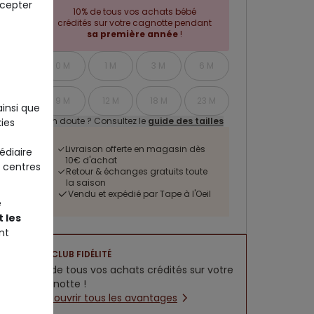
ccepter
10% de tous vos achats bébé
crédités sur votre cagnotte pendant
sa première année
!
0 M
1 M
3 M
6 M
9 M
12 M
18 M
23 M
ainsi que
Un doute ? Consultez le
guide des tailles
ies
Livraison offerte en magasin dès
édiaire
10€ d'achat
 centres
Retour & échanges gratuits toute
la saison
Vendu et expédié par Tape à l'Oeil
e
 les
nt
CLUB FIDÉLITÉ
5% de tous vos achats crédités sur votre
cagnotte !
Découvrir tous les avantages