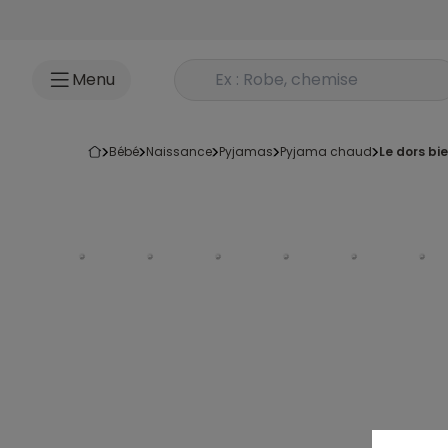
Accéder au contenu
Rechercher un produit
Menu
bébé
naissance
pyjamas
pyjama chaud
le dors b