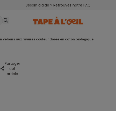
Besoin d'aide ? Retrouvez notre FAQ
ien velours aux rayures couleur dorée en coton biologique
Partager
cet
article