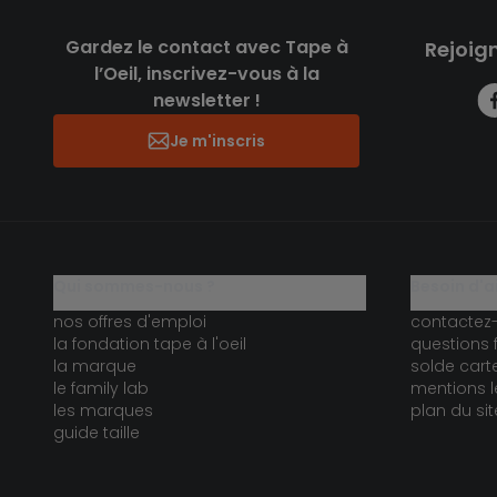
Gardez le contact avec Tape à
Rejoig
l’Oeil, inscrivez-vous à la
newsletter !
Je m'inscris
qui sommes-nous ?
besoin d'a
nos offres d'emploi
contactez
la fondation tape à l'oeil
questions 
la marque
solde car
le family lab
mentions l
les marques
plan du sit
guide taille