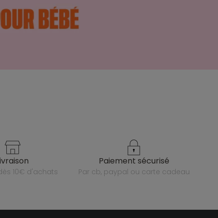
livraison
paiement sécurisé
e dès 10€ d'achats
par cb, paypal ou carte cadeau