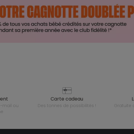
ient
carte cadeau
des tonnes de possibilités !
gratuit
ne