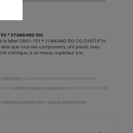
TEX ® STANDARD 100
ar le label OEKO-TEX ® STANDARD 100 CQ 1246/1 IFTH,
t, ainsi que tous ses composants, ont passé, avec
rité chimique, à un niveau supérieur à la
bébé fille
pour accompagner ses nuits en douceur.
ction de
pyjamas pour la naissance
pour découvrir tous les
de
vêtements bébé fille
et
tenues de bébé fille
.