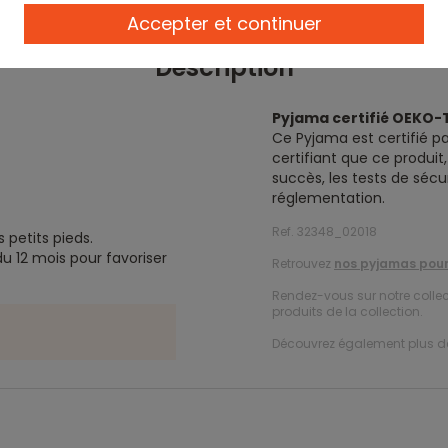
Accepter et continuer
Description
Pyjama certifié OEKO-
Ce Pyjama est certifié p
certifiant que ce produi
succès, les tests de sécu
réglementation.
Ref. 32348_02018
s petits pieds.
u 12 mois pour favoriser
Retrouvez
nos pyjamas pour 
Rendez-vous sur notre colle
produits de la collection.
Découvrez également plus 