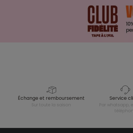
échange et remboursement
service cl
sur toute la saison
par whatsapp, e-mail ou
télépho