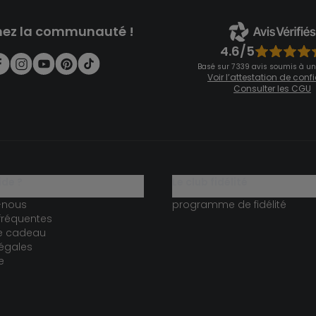
nez la communauté !
4.6/5
Basé sur 7 339 avis soumis à un
Voir l’attestation de con
Consulter les CGU
ide ?
le club fidélité
-nous
programme de fidélité
fréquentes
te cadeau
égales
e