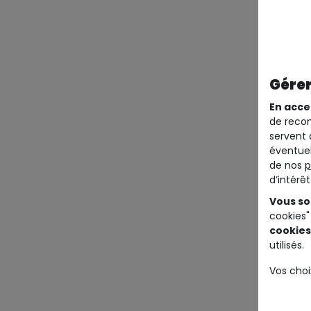
Gérer
En acce
de recom
servent 
éventuel
de nos
p
d’intérê
Vous so
cookies"
cookies
utilisés.
Vos choi