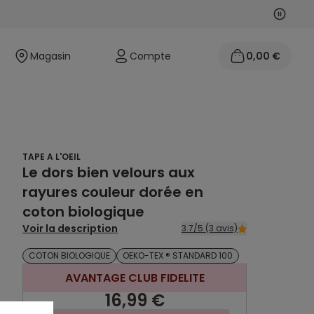
Suivan
Précéd
Magasin
Compte
0,00 €
TAPE A L'OEIL
Le dors bien velours aux
rayures couleur dorée en
coton biologique
Voir la description
3.7/5 (3 avis)
COTON BIOLOGIQUE
OEKO-TEX ® STANDARD 100
AVANTAGE CLUB FIDELITE
16,99 €