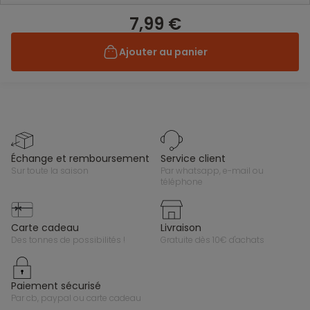
7,99 €
Ajouter au panier
échange et remboursement
service client
sur toute la saison
par whatsapp, e-mail ou
téléphone
carte cadeau
livraison
des tonnes de possibilités !
gratuite dès 10€ d'achats
paiement sécurisé
par cb, paypal ou carte cadeau