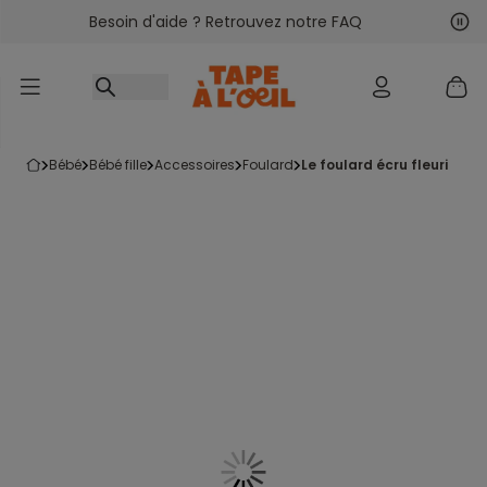
Besoin d'aide ? Retrouvez notre FAQ
Accéder au contenu
Sui
Pré
bébé
bébé fille
accessoires
foulard
le foulard écru fleuri