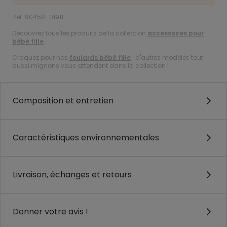
Ref. 90458_01911
Découvrez tous les produits de la collection
accessoires pour
bébé fille
.
Craquez pour nos
foulards bébé fille
: d'autres modèles tout
aussi mignons vous attendent dans la collection !
Composition et entretien
Caractéristiques environnementales
Livraison, échanges et retours
Donner votre avis !