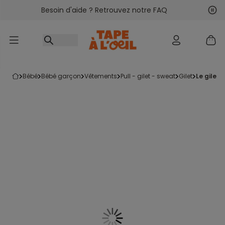
Besoin d'aide ? Retrouvez notre FAQ
Accéder au contenu
Sui
Pré
bébé
bébé garçon
vêtements
pull - gilet - sweat
gilet
le gilet