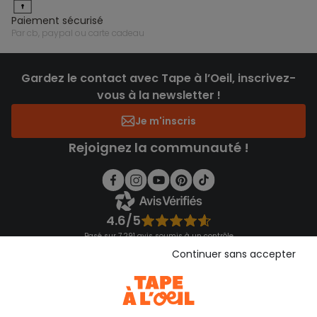
paiement sécurisé
par cb, paypal ou carte cadeau
Gardez le contact avec Tape à l’Oeil, inscrivez-
vous à la newsletter !
Je m'inscris
Rejoignez la communauté !
4.6/5
Basé sur 7 291 avis soumis à un contrôle
Voir l’attestation de confiance
Continuer sans accepter
Consulter les CGU
Téléchargez notre application
Découvrir notre application