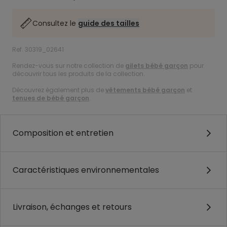
Consultez le
guide des tailles
Ref. 30319_02641
Rendez-vous sur notre collection de
gilets bébé garçon
pour
découvrir tous les produits de la collection.
Découvrez également plus de
vêtements bébé garçon
et
tenues de bébé garçon
.
Composition et entretien
Caractéristiques environnementales
Livraison, échanges et retours