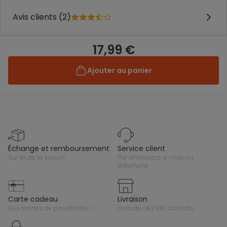
Avis clients (2)
17,99 €
Ajouter au panier
échange et remboursement
service client
sur toute la saison
par whatsapp, e-mail ou
téléphone
carte cadeau
livraison
des tonnes de possibilités !
gratuite dès 10€ d'achats