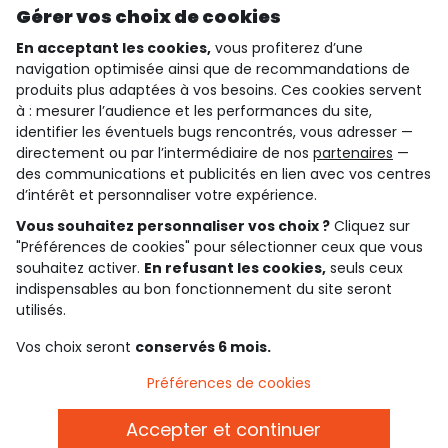
Gérer vos choix de cookies
En acceptant les cookies,
vous profiterez d’une
navigation optimisée ainsi que de recommandations de
qui sommes-nous ?
produits plus adaptées à vos besoins. Ces cookies servent
à : mesurer l’audience et les performances du site,
besoin d'aide ?
identifier les éventuels bugs rencontrés, vous adresser —
directement ou par l’intermédiaire de nos
partenaires
—
le club fidélité
des communications et publicités en lien avec vos centres
d’intérêt et personnaliser votre expérience.
notre catalogue
Vous souhaitez personnaliser vos choix ?
Cliquez sur
"Préférences de cookies" pour sélectionner ceux que vous
souhaitez activer.
En refusant les cookies,
seuls ceux
indispensables au bon fonctionnement du site seront
Conditions générales de ventes et d'utilisation
Conditions d’utilisation des réseaux sociaux
utilisés.
Politique de confidentialité
*Conditions des offres
Vos choix seront
conservés 6 mois.
Cookies et données personnelles
Accessibilité : partiellement conforme
Préférences de cookies
Paramètres des cookies
Accepter et continuer
Français