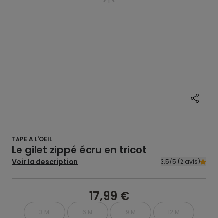
TAPE A L'OEIL
Le gilet zippé écru en tricot
Voir la description
3.5/5 (2 avis)
17,99 €
3 M
6 M
9 M
12 M