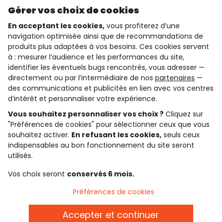
Gérer vos choix de cookies
En acceptant les cookies,
vous profiterez d’une
navigation optimisée ainsi que de recommandations de
qui sommes-nous ?
produits plus adaptées à vos besoins. Ces cookies servent
à : mesurer l’audience et les performances du site,
besoin d'aide ?
identifier les éventuels bugs rencontrés, vous adresser —
directement ou par l’intermédiaire de nos
partenaires
—
le club fidélité
des communications et publicités en lien avec vos centres
d’intérêt et personnaliser votre expérience.
notre catalogue
Vous souhaitez personnaliser vos choix ?
Cliquez sur
"Préférences de cookies" pour sélectionner ceux que vous
souhaitez activer.
En refusant les cookies,
seuls ceux
indispensables au bon fonctionnement du site seront
Conditions générales de ventes et d'utilisation
Conditions d’utilisation des réseaux sociaux
utilisés.
Politique de confidentialité
*Conditions des offres
Vos choix seront
conservés 6 mois.
Cookies et données personnelles
Accessibilité : partiellement conforme
Préférences de cookies
Paramètres des cookies
Accepter et continuer