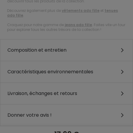
découvrir tous les produits de la collection.
Découvrez également plus de
vêtements ado fille
et
tenues
ado fille
.
Craquez pour notre gamme de
jeans ado fille
. Faites vite un tour
pour explorer tous les autres trésors de la collection !
Composition et entretien
Caractéristiques environnementales
Livraison, échanges et retours
Donner votre avis !