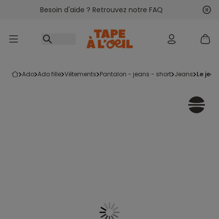
Besoin d'aide ? Retrouvez notre FAQ
Accéder au contenu
Sui
Pré
ado
ado fille
vêtements
pantalon - jeans - short
jeans
le jea