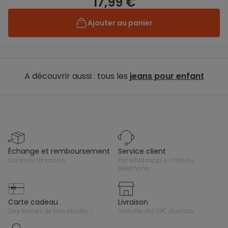
17,99 €
Ajouter au panier
A découvrir aussi : tous les
jeans pour enfant
échange et remboursement
service client
sur toute la saison
par whatsapp, e-mail ou
téléphone
carte cadeau
livraison
des tonnes de possibilités !
gratuite dès 10€ d'achats