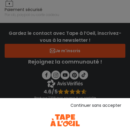
paiement sécurisé
par cb, paypal ou carte cadeau
Gardez le contact avec Tape à l’Oeil, inscrivez-
vous à la newsletter !
Je m'inscris
Rejoignez la communauté !
4.6/5
Basé sur 7 339 avis soumis à un contrôle
Voir l’attestation de confiance
Continuer sans accepter
Consulter les CGU
Téléchargez notre application
Découvrir notre application