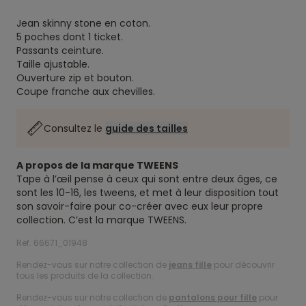
Jean skinny stone en coton.
5 poches dont 1 ticket.
Passants ceinture.
Taille ajustable.
Ouverture zip et bouton.
Coupe franche aux chevilles.
Consultez le
guide des tailles
A propos de la marque TWEENS
Tape à l’œil pense à ceux qui sont entre deux âges, ce
sont les 10-16, les tweens, et met à leur disposition tout
son savoir-faire pour co-créer avec eux leur propre
collection. C’est la marque TWEENS.
Ref. 66671_01948
Rendez-vous sur notre collection de
jeans fille
pour découvrir
tous les produits de la collection.
Rendez-vous sur notre collection de
pantalons pour fille
pour