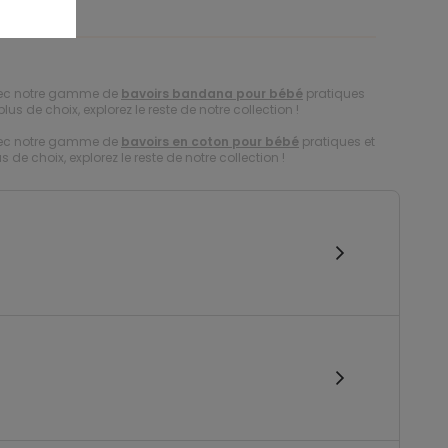
avec notre gamme de
bavoirs bandana pour bébé
pratiques
lus de choix, explorez le reste de notre collection !
avec notre gamme de
bavoirs en coton pour bébé
pratiques et
 de choix, explorez le reste de notre collection !