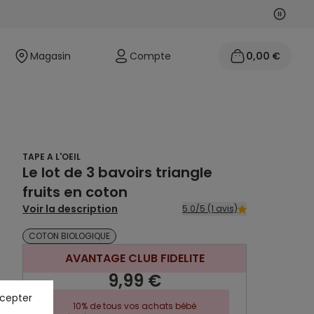
Suivan
Précéd
Magasin
Compte
0,00 €
TAPE A L'OEIL
Le lot de 3 bavoirs triangle
fruits en coton
Voir la description
5.0/5 (1 avis)
COTON BIOLOGIQUE
AVANTAGE CLUB FIDELITE
9,99 €
ccepter
10% de tous vos achats bébé