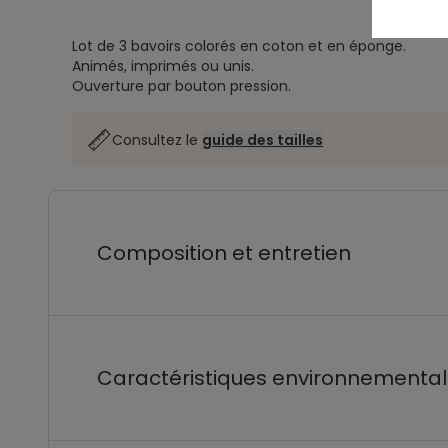
Lot de 3 bavoirs colorés en coton et en éponge.
Animés, imprimés ou unis.
Ouverture par bouton pression.
Consultez le
guide des tailles
Composition et entretien
Caractéristiques environnementa