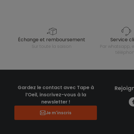
échange et remboursement
service cl
sur toute la saison
par whatsapp, e-mail ou
télépho
Gardez le contact avec Tape à
Rejoig
l’Oeil, inscrivez-vous à la
newsletter !
Je m'inscris