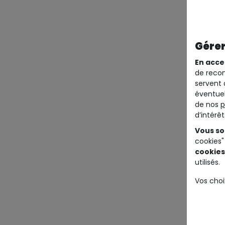
Gérer
En acce
de recom
servent 
éventuel
de nos
p
d’intérê
Vous so
cookies"
cookies
utilisés.
Vos choi