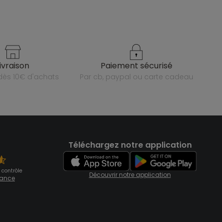
livraison
paiement sécurisé
e dès 10€ d'achats
par cb, paypal ou carte cadeau
Téléchargez notre application
 contrôle
Découvrir notre application
fiance