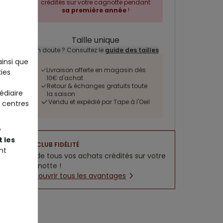
crédités sur votre cagnotte pendant
sa première année
!
Taille unique
Un doute ? Consultez le
guide des tailles
ainsi que
Livraison offerte en magasin dès
ies
10€ d'achat
Retour & échanges gratuits toute
édiaire
la saison
Vendu et expédié par Tape à l'Oeil
 centres
e
 les
CLUB FIDÉLITÉ
nt
5% de tous vos achats crédités sur votre
cagnotte !
Découvrir tous les avantages