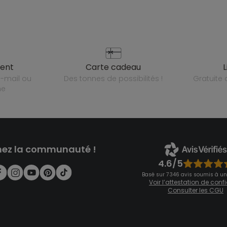
ient
carte cadeau
des tonnes de possibilités !
gratuit
ne
nez la communauté !
4.6/5
Basé sur 7 346 avis soumis à un
Voir l’attestation de con
Consulter les CGU