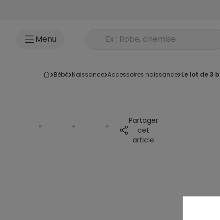
Accéder au contenu
Rechercher un produit
Menu
bébé
naissance
accessoires naissance
le lot de 3 
Partager
cet
article