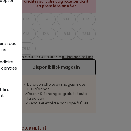
ccepter
crédités sur votre cagnotte pendant
sa première année
!
0 M
1 M
3 M
6 M
9 M
12 M
18 M
23 M
ainsi que
36 M
ies
Un doute ? Consultez le
guide des tailles
édiaire
Disponibilité magasin
 centres
e
Livraison offerte en magasin dès
10€ d'achat
 les
Retour & échanges gratuits toute
nt
la saison
Vendu et expédié par Tape à l'Oeil
CLUB FIDÉLITÉ