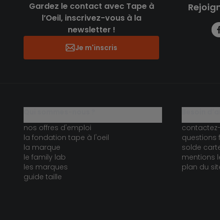
Gardez le contact avec Tape à
Rejoig
l’Oeil, inscrivez-vous à la
newsletter !
Je m'inscris
qui sommes-nous ?
besoin d'a
nos offres d'emploi
contactez
la fondation tape à l'oeil
questions 
la marque
solde car
le family lab
mentions l
les marques
plan du sit
guide taille