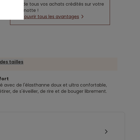
5% de tous vos achats crédités sur votre
cagnotte !
Découvrir tous les avantages
des tailles
fort
 avec de l'élasthanne doux et ultra confortable,
rer, de s'éveiller, de rire et de bouger librement.