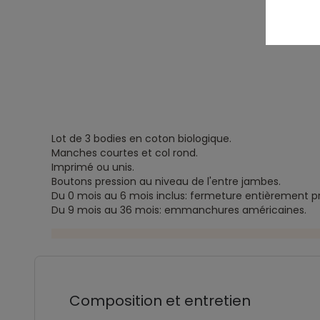
Lot de 3 bodies en coton biologique.
Manches courtes et col rond.
Imprimé ou unis.
Boutons pression au niveau de l'entre jambes.
Du 0 mois au 6 mois inclus: fermeture entièrement pr
Du 9 mois au 36 mois: emmanchures américaines.
Composition et entretien