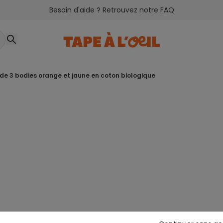
Besoin d'aide ? Retrouvez notre FAQ
t de 3 bodies orange et jaune en coton biologique