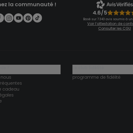
nez la communauté !
4.6/5
Basé sur 7 343 avis soumis à un
Voir l’attestation de con
Consulter les CGU
ide ?
le club fidélité
-nous
programme de fidélité
fréquentes
te cadeau
égales
e