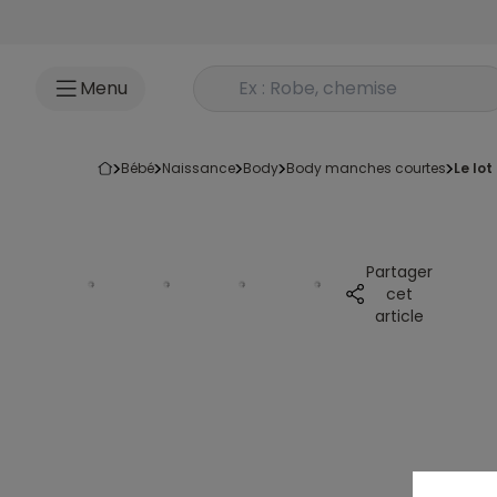
Accéder au contenu
Rechercher un produit
Menu
bébé
naissance
body
body manches courtes
le lo
Partager
cet
article