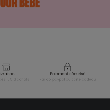
livraison
paiement sécurisé
e dès 10€ d'achats
par cb, paypal ou carte cadeau