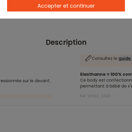
Accepter et continuer
Description
Consultez le
guide 
Elasthanne = 100% con
Ce body est confectionné
essionnée sur le devant.
permettant à bébé de s'éti
Ref. 96532_01323