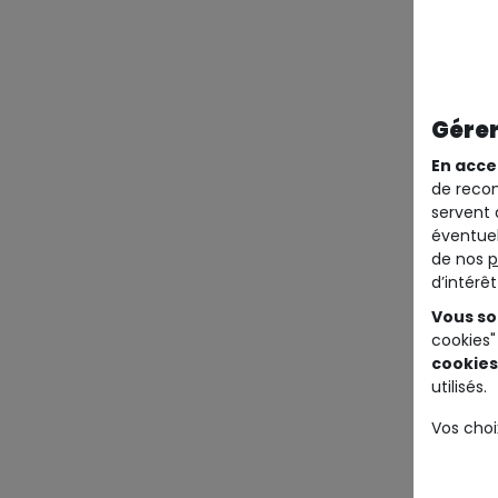
Gérer
En acce
de recom
servent 
éventuel
de nos
p
d’intérê
Vous so
cookies"
cookies
utilisés.
Vos choi