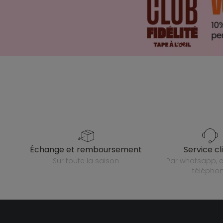
échange et remboursement
service cl
sur toute la saison
par whatsapp, e-mail ou
télépho