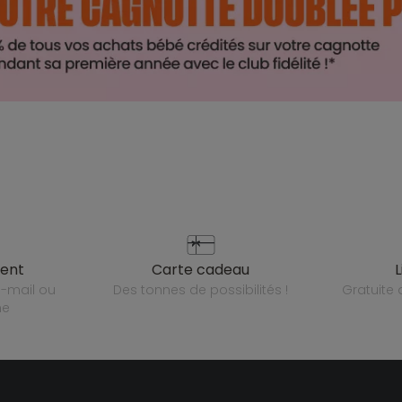
ient
carte cadeau
des tonnes de possibilités !
gratuit
ne