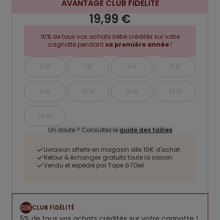
AVANTAGE CLUB FIDELITE
19,99 €
10% de tous vos achats bébé crédités sur votre
cagnotte pendant
sa première année
!
0 M
1 M
3 M
6 M
9 M
12 M
18 M
23 M
36 M
Un doute ? Consultez le
guide des tailles
Livraison offerte en magasin dès 10€ d'achat
Retour & échanges gratuits toute la saison
Vendu et expédié par Tape à l'Oeil
CLUB FIDÉLITÉ
5% de tous vos achats crédités sur votre cagnotte !