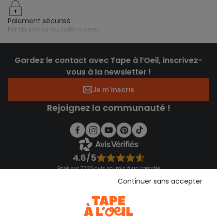
paiement sécurisé
par cb, paypal ou carte cadeau
Gardez le contact avec Tape à l’Oeil, inscrivez-
vous à la newsletter !
Je m'inscris
Rejoignez la communauté !
4.6/5
Basé sur 7 323 avis soumis à un contrôle
Voir l’attestation de confiance
Continuer sans accepter
Consulter les CGU
Téléchargez notre application