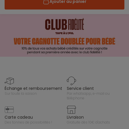
Ajouter au panier
échange et remboursement
service client
sur toute la saison
par whatsapp, e-mail ou
téléphone
carte cadeau
livraison
des tonnes de possibilités !
gratuite dès 10€ d'achats