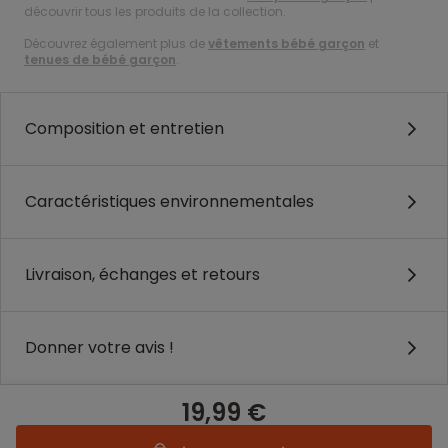
découvrir tous les produits de la collection.
Découvrez également plus de
vêtements bébé garçon
et
tenues de bébé garçon
.
Composition et entretien
Caractéristiques environnementales
Livraison, échanges et retours
Donner votre avis !
19,99 €