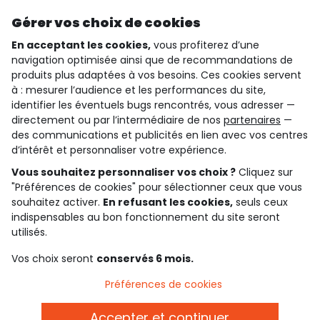
Découvrir notre application
Gérer vos choix de cookies
En acceptant les cookies,
vous profiterez d’une
navigation optimisée ainsi que de recommandations de
qui sommes-nous ?
produits plus adaptées à vos besoins. Ces cookies servent
à : mesurer l’audience et les performances du site,
besoin d'aide ?
identifier les éventuels bugs rencontrés, vous adresser —
directement ou par l’intermédiaire de nos
partenaires
—
le club fidélité
des communications et publicités en lien avec vos centres
d’intérêt et personnaliser votre expérience.
notre catalogue
Vous souhaitez personnaliser vos choix ?
Cliquez sur
"Préférences de cookies" pour sélectionner ceux que vous
souhaitez activer.
En refusant les cookies,
seuls ceux
Conditions générales de ventes et d'utilisation
indispensables au bon fonctionnement du site seront
Conditions d’utilisation des réseaux sociaux
utilisés.
Politique de confidentialité
*Conditions des offres
Vos choix seront
conservés 6 mois.
Cookies et données personnelles
Accessibilité : partiellement conforme
Préférences de cookies
Paramètres des cookies
Accepter et continuer