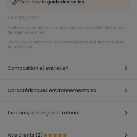
Consultez le
guide des tailles
Ref. 91148_02298
Profitez-en pour découvrir notre collection complète de
maillot
de bain bébé fille
!
Découvrez également plus de
vêtements bébé fille
et
tenues
de bébé fille
.
Composition et entretien
Caractéristiques environnementales
Livraison, échanges et retours
Avis clients (2)