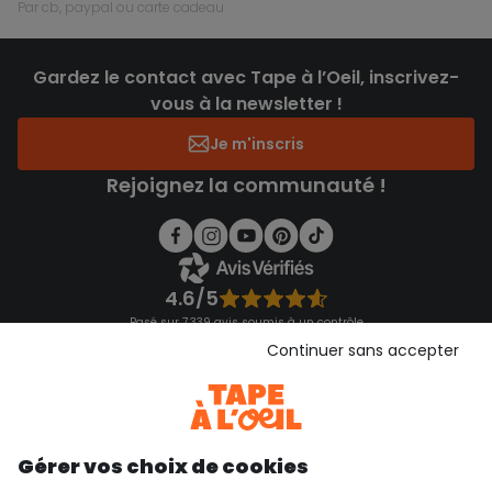
par cb, paypal ou carte cadeau
Gardez le contact avec Tape à l’Oeil, inscrivez-
vous à la newsletter !
Je m'inscris
Rejoignez la communauté !
4.6/5
Basé sur 7 339 avis soumis à un contrôle
Voir l’attestation de confiance
Continuer sans accepter
Consulter les CGU
Téléchargez notre application
Découvrir notre application
Gérer vos choix de cookies