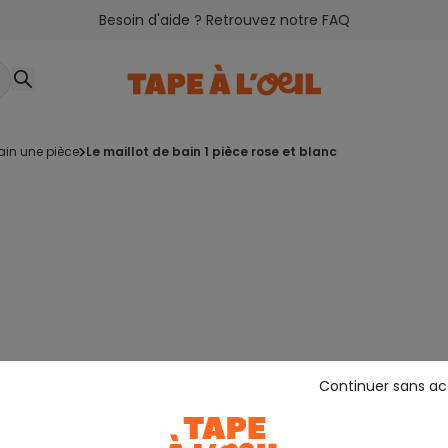
Besoin d'aide ? Retrouvez notre FAQ
bain une pièce
le maillot de bain 1 pièce rose et blanc
Continuer sans a