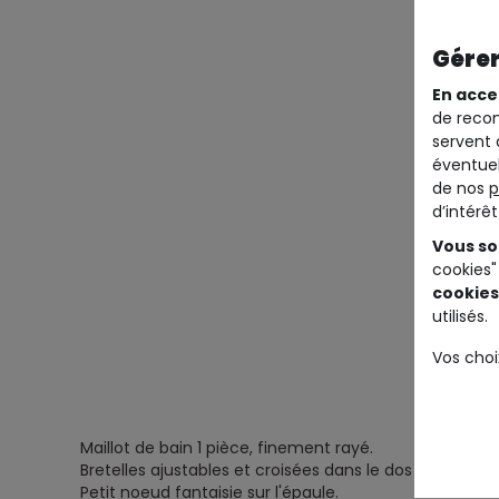
Gérer
En acce
de recom
servent 
éventuel
de nos
p
d’intérê
Vous so
cookies"
cookies
utilisés.
Vos choi
Maillot de bain 1 pièce, finement rayé.
Bretelles ajustables et croisées dans le dos pour un m
Petit noeud fantaisie sur l'épaule.