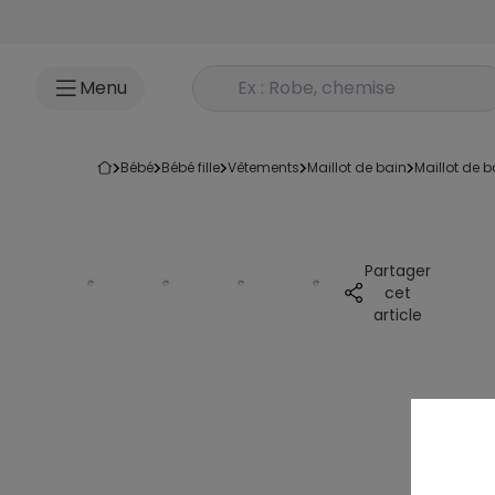
Accéder au contenu
Rechercher un produit
Menu
bébé
bébé fille
vêtements
maillot de bain
maillot de 
Partager
cet
article