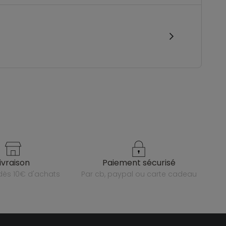
livraison
paiement sécurisé
e dès 10€ d'achats
par cb, paypal ou carte cadeau