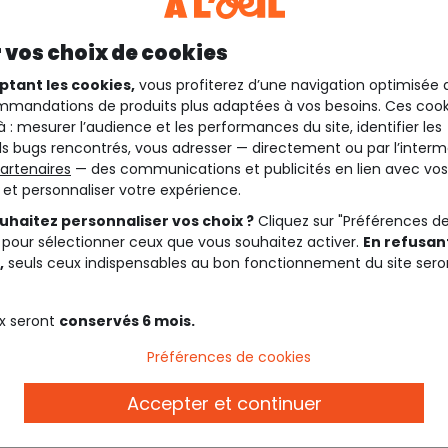
 vos choix de cookies
ptant les cookies,
vous profiterez d’une navigation optimisée 
mandations de produits plus adaptées à vos besoins. Ces cook
à : mesurer l’audience et les performances du site, identifier les
s bugs rencontrés, vous adresser — directement ou par l’interm
artenaires
— des communications et publicités en lien avec vos
t et personnaliser votre expérience.
uhaitez personnaliser vos choix ?
Cliquez sur "Préférences d
 pour sélectionner ceux que vous souhaitez activer.
En refusant
,
seuls ceux indispensables au bon fonctionnement du site sero
x seront
conservés 6 mois.
Description
Préférences de cookies
Accepter et continuer
eilleur maintien.
Ref. 90777_01911