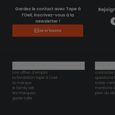
Gardez le contact avec Tape à
Rejoig
l’Oeil, inscrivez-vous à la
newsletter !
Je m'inscris
qui sommes-nous ?
besoin d'a
nos offres d'emploi
contactez
la fondation tape à l'oeil
questions 
la marque
solde car
le family lab
mentions l
les marques
plan du sit
guide taille