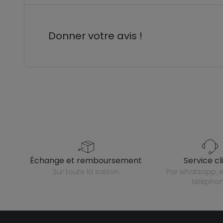
Donner votre avis !
échange et remboursement
service cl
sur toute la saison
par whatsapp, e-mail ou
télépho