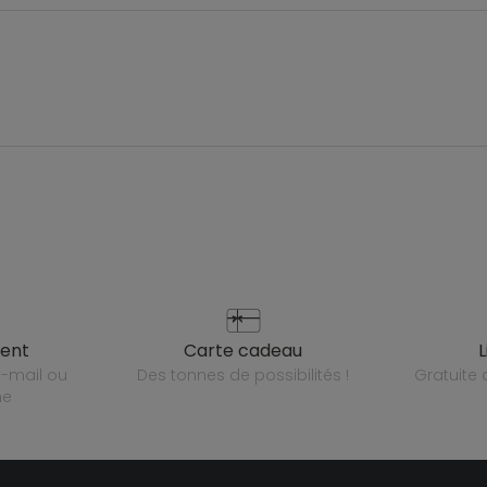
ient
carte cadeau
des tonnes de possibilités !
gratuit
ne