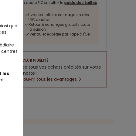
Un doute ? Consultez le
guide des tailles
Livraison offerte en magasin dès
10€ d'achat
Retour & échanges gratuits toute
ainsi que
la saison
ies
Vendu et expédié par Tape à l'Oeil
édiaire
 centres
CLUB FIDÉLITÉ
5% de tous vos achats crédités sur votre
e
cagnotte !
 les
Découvrir tous les avantages
nt