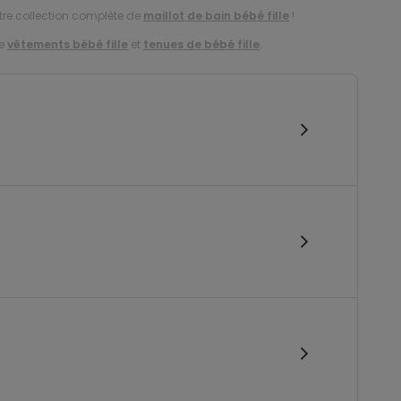
otre collection complète de
maillot de bain bébé fille
!
de
vêtements bébé fille
et
tenues de bébé fille
.