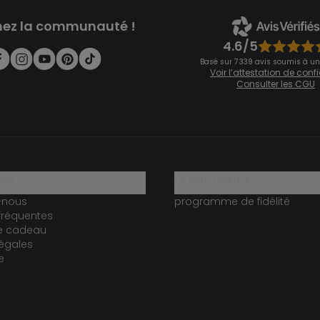
nez la communauté !
4.6/5
Basé sur 7 339 avis soumis à un
Voir l’attestation de con
Consulter les CGU
ide ?
le club fidélité
-nous
programme de fidélité
fréquentes
te cadeau
égales
e