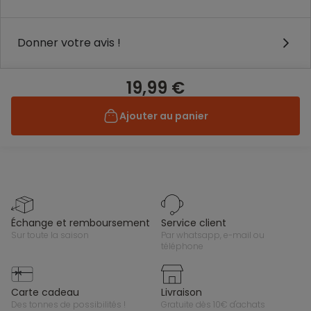
Donner votre avis !
19,99 €
Ajouter au panier
échange et remboursement
service client
sur toute la saison
par whatsapp, e-mail ou
téléphone
carte cadeau
livraison
des tonnes de possibilités !
gratuite dès 10€ d'achats