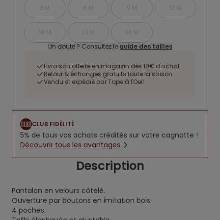
3 M
6 M
9 M
12 M
18 M
23 M
36 M
Un doute ? Consultez le
guide des tailles
Livraison offerte en magasin dès 10€ d'achat
Retour & échanges gratuits toute la saison
Vendu et expédié par Tape à l'Oeil
CLUB FIDÉLITÉ
5% de tous vos achats crédités sur votre cagnotte !
Découvrir tous les avantages
Description
Pantalon en velours côtelé.
Ouverture par boutons en imitation bois.
4 poches.