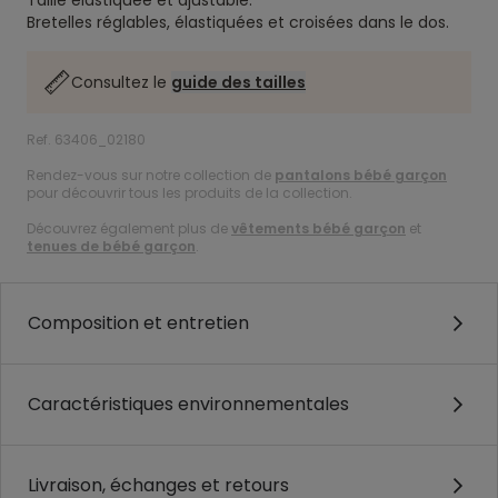
Taille élastiquée et ajustable.
Bretelles réglables, élastiquées et croisées dans le dos.
Consultez le
guide des tailles
Ref. 63406_02180
Rendez-vous sur notre collection de
pantalons bébé garçon
pour découvrir tous les produits de la collection.
Découvrez également plus de
vêtements bébé garçon
et
tenues de bébé garçon
.
Composition et entretien
Caractéristiques environnementales
Livraison, échanges et retours