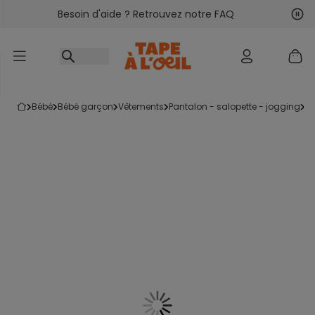
Besoin d'aide ? Retrouvez notre FAQ
Accéder au contenu
Sui
Pré
bébé
bébé garçon
vêtements
pantalon - salopette - jogging
l