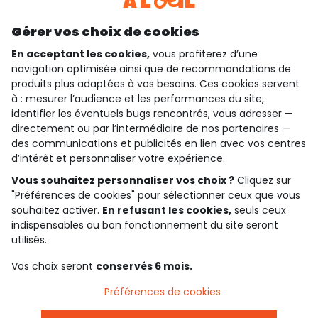
Découvrir notre application
Gérer vos choix de cookies
En acceptant les cookies,
vous profiterez d’une
navigation optimisée ainsi que de recommandations de
qui sommes-nous ?
produits plus adaptées à vos besoins. Ces cookies servent
à : mesurer l’audience et les performances du site,
besoin d'aide ?
identifier les éventuels bugs rencontrés, vous adresser —
directement ou par l’intermédiaire de nos
partenaires
—
le club fidélité
des communications et publicités en lien avec vos centres
d’intérêt et personnaliser votre expérience.
notre catalogue
Vous souhaitez personnaliser vos choix ?
Cliquez sur
"Préférences de cookies" pour sélectionner ceux que vous
souhaitez activer.
En refusant les cookies,
seuls ceux
indispensables au bon fonctionnement du site seront
Conditions générales de ventes et d'utilisation
Conditions d’utilisation des réseaux sociaux
utilisés.
Politique de confidentialité
*Conditions des offres
Vos choix seront
conservés 6 mois.
Cookies et données personnelles
Accessibilité : partiellement conforme
Préférences de cookies
Paramètres des cookies