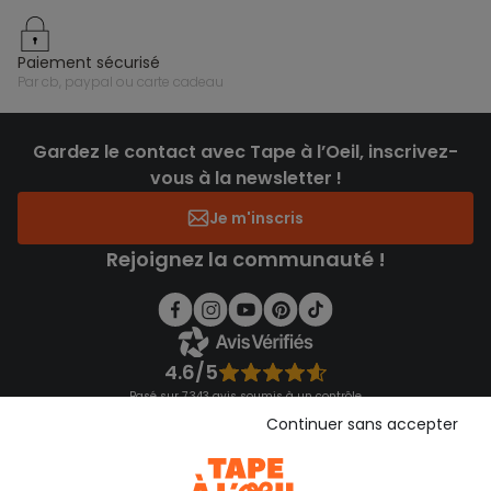
paiement sécurisé
par cb, paypal ou carte cadeau
Gardez le contact avec Tape à l’Oeil, inscrivez-
vous à la newsletter !
Je m'inscris
Rejoignez la communauté !
4.6/5
Basé sur 7 343 avis soumis à un contrôle
Voir l’attestation de confiance
Continuer sans accepter
Consulter les CGU
Téléchargez notre application