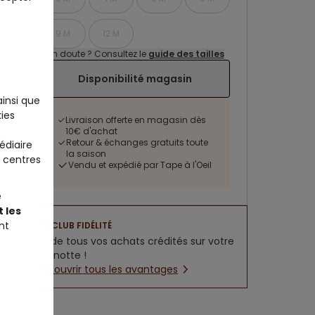
9 M
12 M
Un doute ? Consultez le
guide des tailles
Disponibilité magasin
ainsi que
ies
Livraison offerte en magasin dès
10€ d'achat
Retour & échanges gratuits toute
édiaire
la saison
 centres
Vendu et expédié par Tape à l'Oeil
e
 les
nt
CLUB FIDÉLITÉ
5% de tous vos achats crédités sur votre
cagnotte !
Découvrir tous les avantages