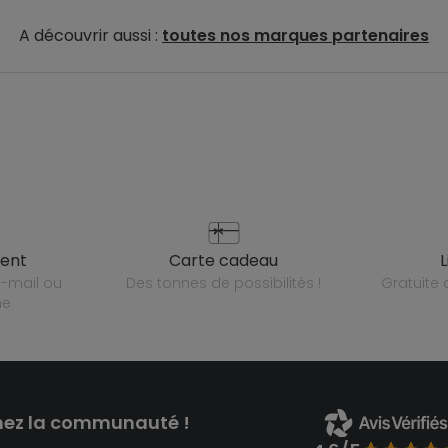
A découvrir aussi :
toutes nos marques partenaires
ient
carte cadeau
des tonnes de possibilités !
gratuit
ne
nez la communauté !