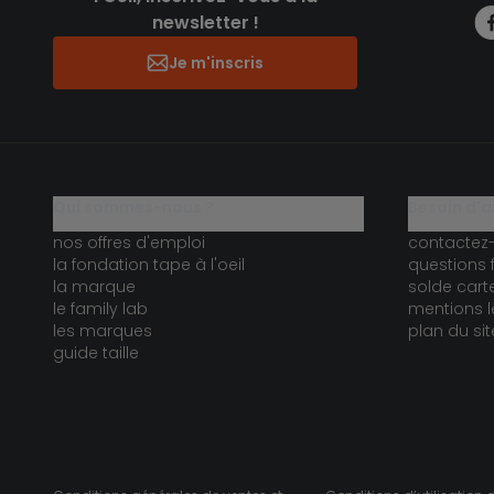
newsletter !
Je m'inscris
qui sommes-nous ?
besoin d'a
nos offres d'emploi
contactez
la fondation tape à l'oeil
questions 
la marque
solde car
le family lab
mentions l
les marques
plan du sit
guide taille