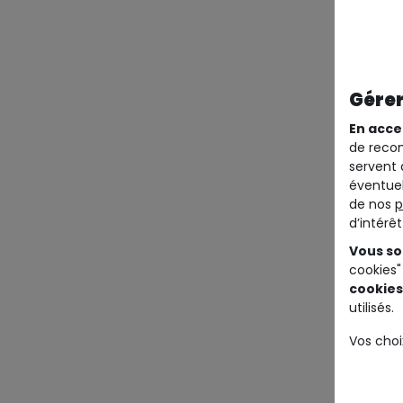
Gérer
En acce
de recom
servent 
éventuel
de nos
p
d’intérê
Vous so
cookies"
cookies
utilisés.
Vos choi