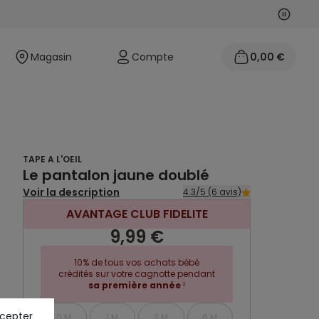
Suivan
Précéd
Magasin
Compte
0,00 €
TAPE A L'OEIL
Le pantalon jaune doublé
Voir la description
4.3/5 (6 avis)
AVANTAGE CLUB FIDELITE
9,99 €
10% de tous vos achats bébé
crédités sur votre cagnotte pendant
sa première année
!
ccepter
0 M
1 M
3 M
6 M