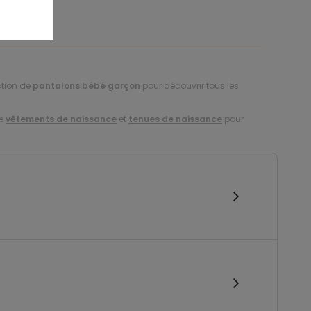
ction de
pantalons bébé garçon
pour découvrir tous les
de
vêtements de naissance
et
tenues de naissance
pour