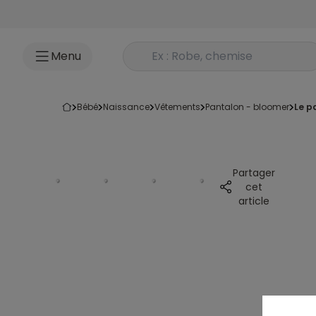
Accéder au contenu
Rechercher un produit
Menu
bébé
naissance
vêtements
pantalon - bloomer
le 
Partager
cet
article