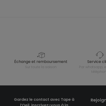
échange et remboursement
service cl
sur toute la saison
par whatsapp, e-mail ou
télépho
Gardez le contact avec Tape à
Rejoig
l’Oeil, inscrivez-vous à la