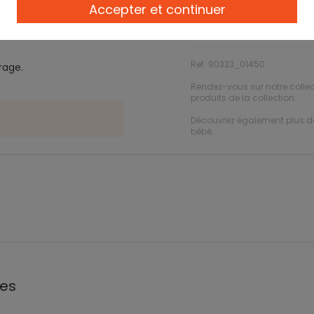
Accepter et continuer
Description
Ref. 90323_01450
rrage.
Rendez-vous sur notre colle
produits de la collection.
Découvrez également plus 
bébé.
les