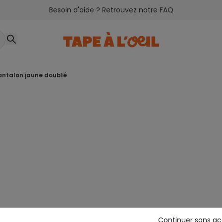
Besoin d'aide ? Retrouvez notre FAQ
pantalon jaune doublé
Continuer sans a