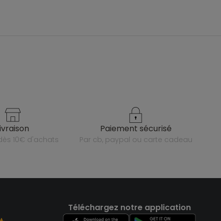
livraison
paiement sécurisé
e dès 10€ d'achats
par cb, paypal ou carte cadeau
Téléchargez notre application