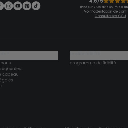
4.6/5
Basé sur 7 339 avis soumis à un
Voir l’attestation de con
Consulter les CGU
ide ?
le club fidélité
-nous
programme de fidélité
fréquentes
te cadeau
égales
e