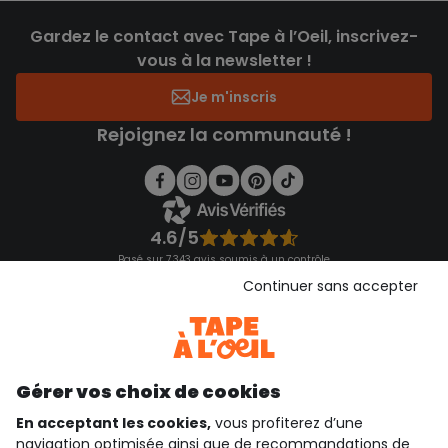
Gardez le contact avec Tape à l’Oeil, inscrivez-
vous à la newsletter !
Je m'inscris
Rejoignez la communauté !
4.6/5
Basé sur 7 343 avis soumis à un contrôle
Voir l’attestation de confiance
Continuer sans accepter
Consulter les CGU
Téléchargez notre application
Découvrir notre application
Gérer vos choix de cookies
En acceptant les cookies,
vous profiterez d’une
navigation optimisée ainsi que de recommandations de