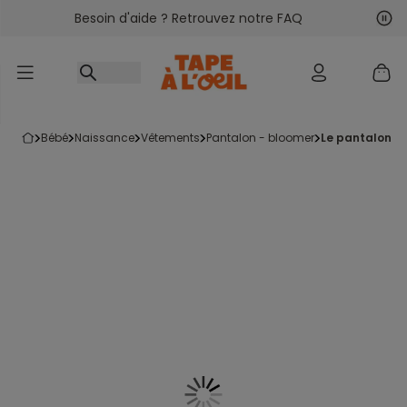
Besoin d'aide ? Retrouvez notre FAQ
Accéder au contenu
Sui
Pré
bébé
naissance
vêtements
pantalon - bloomer
le pantalon s