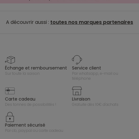
A découvrir aussi :
toutes nos marques partenaires
échange et remboursement
service client
sur toute la saison
par whatsapp, e-mail ou
téléphone
carte cadeau
livraison
des tonnes de possibilités !
gratuite dès 10€ d'achats
paiement sécurisé
par cb, paypal ou carte cadeau