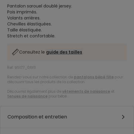
Pantalon sarouel doublé jersey.
Pois imprimés.
Volants arrières.
Chevilles élastiquées.
Taille élastiquée.
Stretch et confortable.
Consultez le
guide des tailles
Ref. 95177_01911
Rendez-vous sur notre collection de
pantalons bébé fille
pour
découvrir tous les produits de la collection.
Découvrez également plus de
vêtements de naissance
et
tenues de naissance
pour bébé.
Composition et entretien