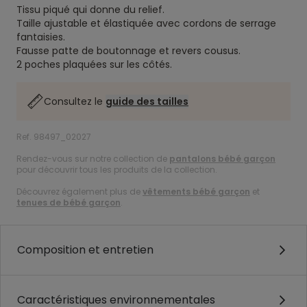
Tissu piqué qui donne du relief.
Taille ajustable et élastiquée avec cordons de serrage
fantaisies.
Fausse patte de boutonnage et revers cousus.
2 poches plaquées sur les côtés.
Consultez le
guide des tailles
Ref. 98497_02027
Rendez-vous sur notre collection de
pantalons bébé garçon
pour découvrir tous les produits de la collection.
Découvrez également plus de
vêtements bébé garçon
et
tenues de bébé garçon
.
Composition et entretien
Caractéristiques environnementales