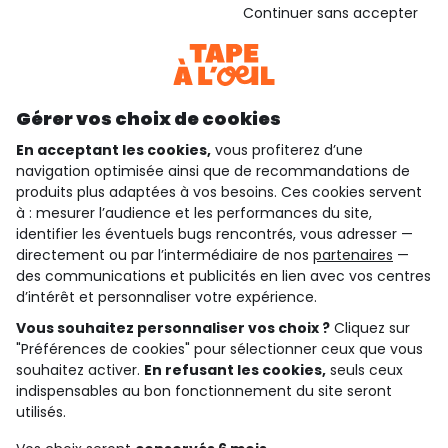
Voir l’attestation de confiance
Continuer sans accepter
Consulter les CGU
Téléchargez notre application
Découvrir notre application
Gérer vos choix de cookies
En acceptant les cookies,
vous profiterez d’une
navigation optimisée ainsi que de recommandations de
qui sommes-nous ?
produits plus adaptées à vos besoins. Ces cookies servent
à : mesurer l’audience et les performances du site,
besoin d'aide ?
identifier les éventuels bugs rencontrés, vous adresser —
directement ou par l’intermédiaire de nos
partenaires
—
le club fidélité
des communications et publicités en lien avec vos centres
d’intérêt et personnaliser votre expérience.
notre catalogue
Vous souhaitez personnaliser vos choix ?
Cliquez sur
"Préférences de cookies" pour sélectionner ceux que vous
souhaitez activer.
En refusant les cookies,
seuls ceux
indispensables au bon fonctionnement du site seront
Conditions générales de ventes et d'utilisation
Conditions d’utilisation des réseaux sociaux
utilisés.
Politique de confidentialité
*Conditions des offres