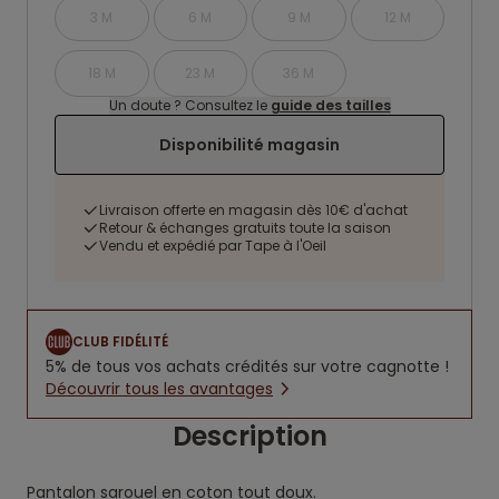
3 M
6 M
9 M
12 M
18 M
23 M
36 M
Un doute ? Consultez le
guide des tailles
Disponibilité magasin
Livraison offerte en magasin dès 10€ d'achat
Retour & échanges gratuits toute la saison
Vendu et expédié par Tape à l'Oeil
CLUB FIDÉLITÉ
5% de tous vos achats crédités sur votre cagnotte !
Découvrir tous les avantages
Description
Pantalon sarouel en coton tout doux.