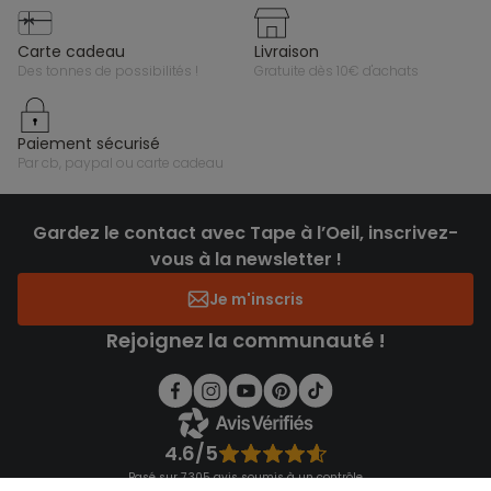
carte cadeau
livraison
des tonnes de possibilités !
gratuite dès 10€ d'achats
paiement sécurisé
par cb, paypal ou carte cadeau
Gardez le contact avec Tape à l’Oeil, inscrivez-
vous à la newsletter !
Je m'inscris
Rejoignez la communauté !
4.6/5
Basé sur 7 305 avis soumis à un contrôle