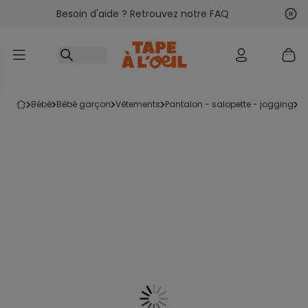
Besoin d'aide ? Retrouvez notre FAQ
Accéder au contenu
Sui
Pré
bébé
bébé garçon
vêtements
pantalon - salopette - jogging
l