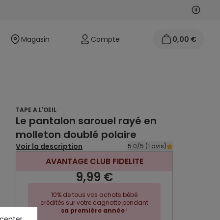
Suivan
Précéd
Magasin
Compte
0,00 €
TAPE A L'OEIL
Le pantalon sarouel rayé en
molleton doublé polaire
Voir la description
5.0/5 (1 avis)
AVANTAGE CLUB FIDELITE
9,99 €
10% de tous vos achats bébé
crédités sur votre cagnotte pendant
sa première année
!
ccepter