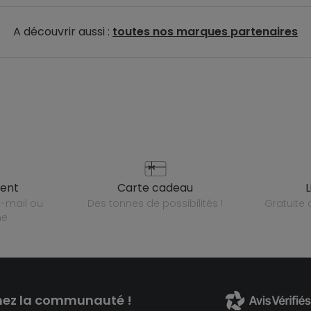
A découvrir aussi :
toutes nos marques partenaires
ient
carte cadeau
des tonnes de possibilités !
gratuit
ne
nez la communauté !