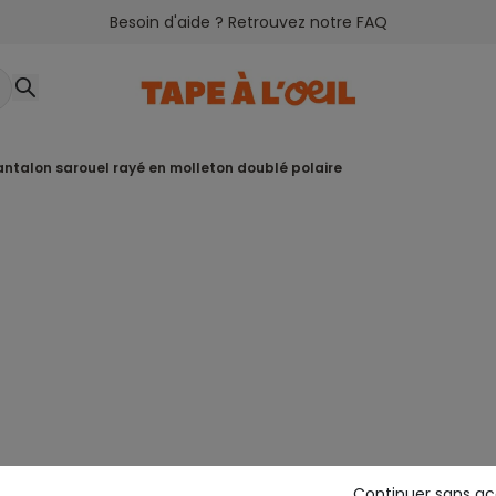
Besoin d'aide ? Retrouvez notre FAQ
pantalon sarouel rayé en molleton doublé polaire
Continuer sans a