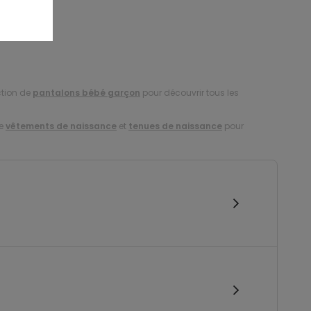
ction de
pantalons bébé garçon
pour découvrir tous les
de
vêtements de naissance
et
tenues de naissance
pour