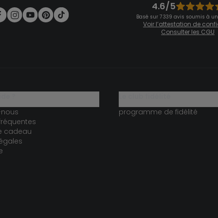
4.6/5
Basé sur 7 339 avis soumis à un
Voir l’attestation de con
Consulter les CGU
ide ?
le club fidélité
-nous
programme de fidélité
fréquentes
te cadeau
égales
e