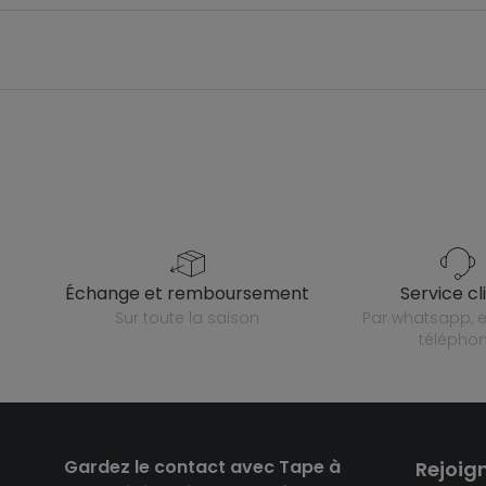
échange et remboursement
service cl
sur toute la saison
par whatsapp, e-mail ou
télépho
Gardez le contact avec Tape à
Rejoig