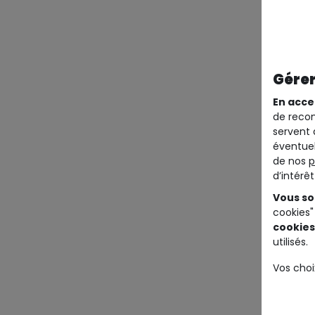
Gérer
En acce
de recom
servent 
éventuel
de nos
p
d’intérê
Vous so
cookies"
cookies
utilisés.
Vos choi