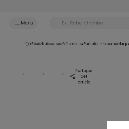
Accéder au contenu
Rechercher un produit
Menu
bébé
naissance
vêtements
pantalon - bloomer
le 
Partager
cet
article