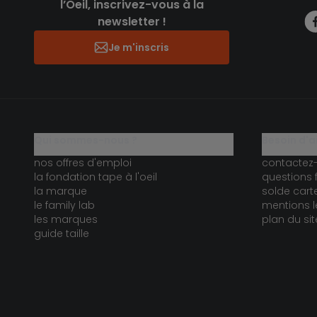
l’Oeil, inscrivez-vous à la
newsletter !
Je m'inscris
qui sommes-nous ?
besoin d'a
nos offres d'emploi
contactez
la fondation tape à l'oeil
questions 
la marque
solde car
le family lab
mentions l
les marques
plan du sit
guide taille