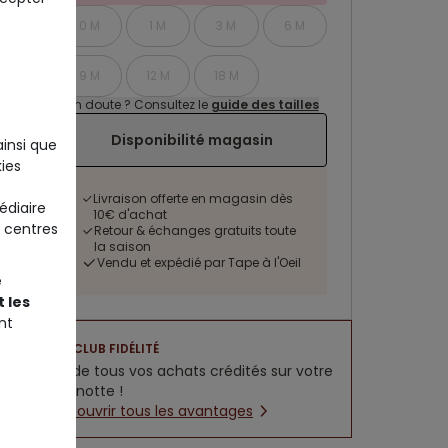
0 M
1 M
3 M
6 M
9 M
12 M
18 M
Un doute ? Consultez le
guide des tailles
Disponibilité magasin
ainsi que
ies
Livraison offerte en magasin dès
édiaire
10€ d'achat
 centres
Retour & échanges gratuits toute
la saison
Vendu et expédié par Tape à l'Oeil
e
 les
nt
CLUB FIDÉLITÉ
5% de tous vos achats crédités sur votre
cagnotte !
Découvrir tous les avantages