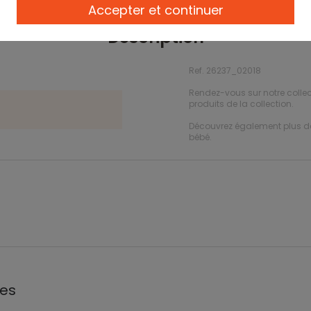
Accepter et continuer
Description
Ref. 26237_02018
Rendez-vous sur notre colle
produits de la collection.
Découvrez également plus 
bébé.
les