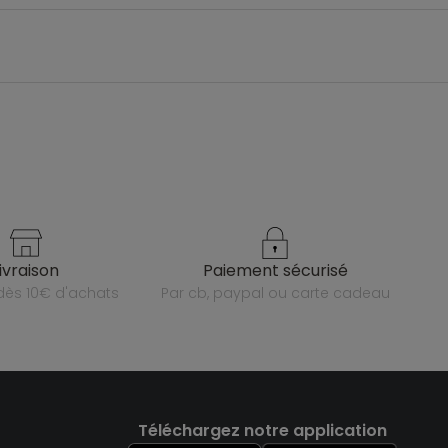
livraison
paiement sécurisé
e dès 10€ d'achats
par cb, paypal ou carte cadeau
Téléchargez notre application