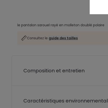
le pantalon sarouel rayé en molleton doublé polaire
Consultez le
guide des tailles
Composition et entretien
Caractéristiques environnementa