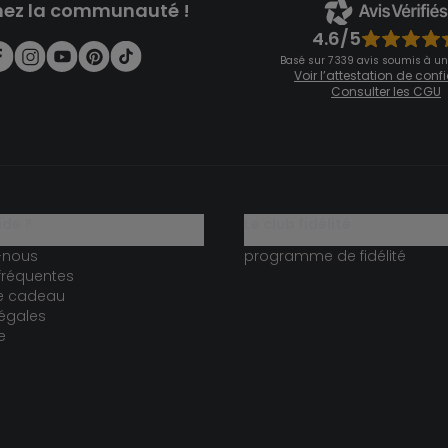
nez la communauté !
4.6/5
Basé sur 7 339 avis soumis à un
Voir l’attestation de con
Consulter les CGU
ide ?
le club fidélité
-nous
programme de fidélité
fréquentes
te cadeau
égales
e