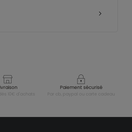
livraison
paiement sécurisé
e dès 10€ d'achats
par cb, paypal ou carte cadeau