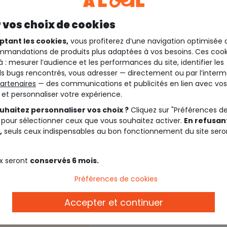
 vos choix de cookies
ptant les cookies,
vous profiterez d’une navigation optimisée 
mandations de produits plus adaptées à vos besoins. Ces cook
à : mesurer l’audience et les performances du site, identifier les
s bugs rencontrés, vous adresser — directement ou par l’interm
artenaires
— des communications et publicités en lien avec vos
t et personnaliser votre expérience.
uhaitez personnaliser vos choix ?
Cliquez sur "Préférences d
 pour sélectionner ceux que vous souhaitez activer.
En refusant
,
seuls ceux indispensables au bon fonctionnement du site sero
Description
x seront
conservés 6 mois.
A propos de la marqu
de profondeur.
Tape à l’œil pense à ceux
Préférences de cookies
.
tweens, et met à leur dis
leur propre collection. C
Accepter et continuer
Ref. 89123_01936