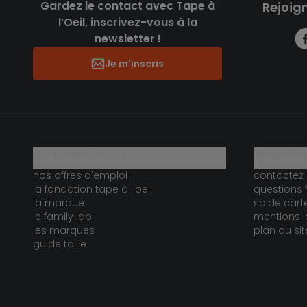
Gardez le contact avec Tape à
Rejoig
l’Oeil, inscrivez-vous à la
newsletter !
Je m'inscris
qui sommes-nous ?
besoin d'a
nos offres d'emploi
contactez
la fondation tape à l'oeil
questions 
la marque
solde car
le family lab
mentions l
les marques
plan du sit
guide taille