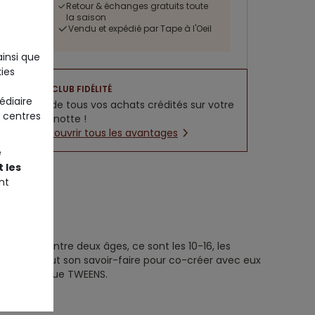
Retour & échanges gratuits toute
la saison
Vendu et expédié par Tape à l'Oeil
ainsi que
ies
CLUB FIDÉLITÉ
édiaire
5% de tous vos achats crédités sur votre
 centres
cagnotte !
Découvrir tous les avantages
e
 les
nt
e TWEENS
 qui sont entre deux âges, ce sont les 10-16, les
position tout son savoir-faire pour co-créer avec eux
’est la marque TWEENS.