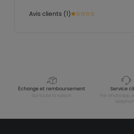
Avis clients (1)
échange et remboursement
service cl
sur toute la saison
par whatsapp, e-mail ou
télépho