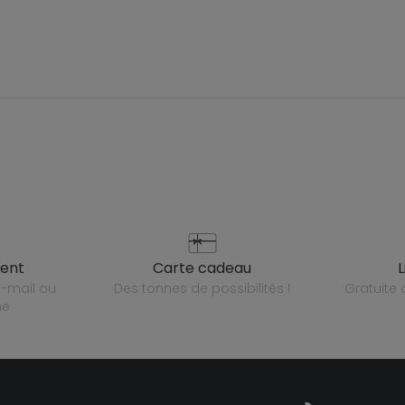
ient
carte cadeau
des tonnes de possibilités !
gratuit
ne