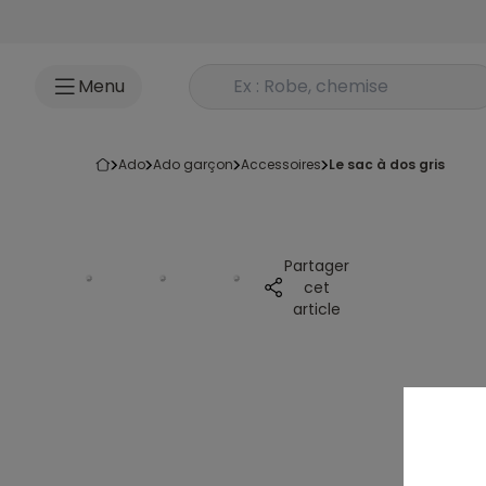
Accéder au contenu
Rechercher un produit
Menu
ado
ado garçon
accessoires
le sac à dos gris
Partager
cet
article