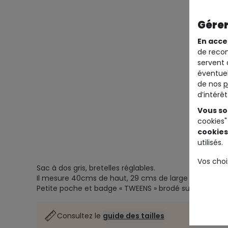
Gérer
En acce
de recom
servent 
éventuel
de nos
p
d’intérê
Vous so
cookies"
cookies
utilisés.
Vos choi
Sac à dos gris, bretelles réglables.
Il mesure 40cms de haut, 29 cms de large et 12 cms 
Petite poche et badge « TWEENS » brodé sur le devant
Consultez le
guide des tailles