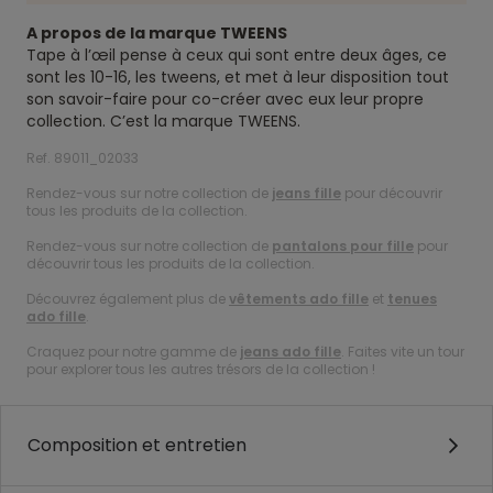
A propos de la marque TWEENS
Tape à l’œil pense à ceux qui sont entre deux âges, ce
sont les 10-16, les tweens, et met à leur disposition tout
son savoir-faire pour co-créer avec eux leur propre
collection. C’est la marque TWEENS.
Ref. 89011_02033
Rendez-vous sur notre collection de
jeans fille
pour découvrir
tous les produits de la collection.
Rendez-vous sur notre collection de
pantalons pour fille
pour
découvrir tous les produits de la collection.
Découvrez également plus de
vêtements ado fille
et
tenues
ado fille
.
Craquez pour notre gamme de
jeans ado fille
. Faites vite un tour
pour explorer tous les autres trésors de la collection !
Composition et entretien