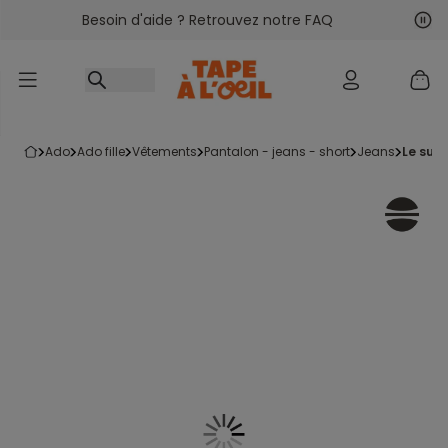
Besoin d'aide ? Retrouvez notre FAQ
Accéder au contenu
Sui
Pré
ado
ado fille
vêtements
pantalon - jeans - short
jeans
le sup