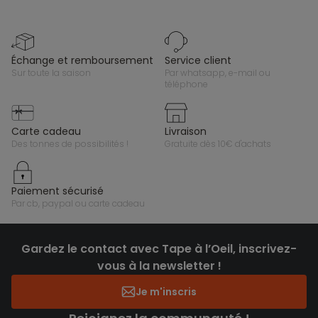
échange et remboursement
service client
sur toute la saison
par whatsapp, e-mail ou
téléphone
carte cadeau
livraison
des tonnes de possibilités !
gratuite dès 10€ d'achats
paiement sécurisé
par cb, paypal ou carte cadeau
Gardez le contact avec Tape à l’Oeil, inscrivez-
vous à la newsletter !
Je m'inscris