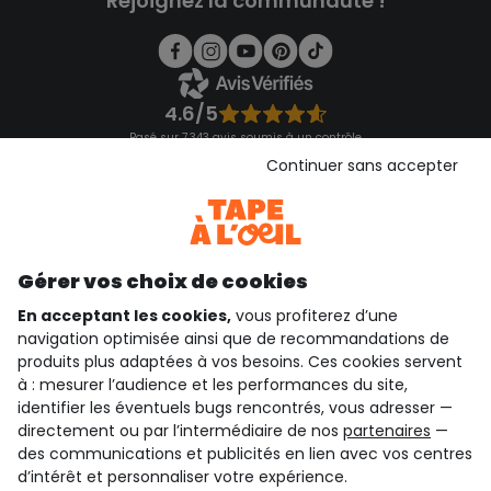
Rejoignez la communauté !
4.6/5
Basé sur 7 343 avis soumis à un contrôle
Voir l’attestation de confiance
Continuer sans accepter
Consulter les CGU
Téléchargez notre application
Découvrir notre application
Gérer vos choix de cookies
En acceptant les cookies,
vous profiterez d’une
navigation optimisée ainsi que de recommandations de
qui sommes-nous ?
produits plus adaptées à vos besoins. Ces cookies servent
à : mesurer l’audience et les performances du site,
besoin d'aide ?
identifier les éventuels bugs rencontrés, vous adresser —
directement ou par l’intermédiaire de nos
partenaires
—
le club fidélité
des communications et publicités en lien avec vos centres
d’intérêt et personnaliser votre expérience.