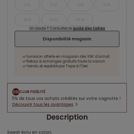
3 M
6 M
9 M
12 M
18 M
23 M
36 M
Un doute ? Consultez le
guide des tailles
Disponibilité magasin
Livraison offerte en magasin dès 10€ d'achat
Retour & échanges gratuits toute la saison
Vendu et expédié par Tape à l'Oeil
CLUB FIDÉLITÉ
5% de tous vos achats crédités sur votre cagnotte !
Découvrir tous les avantages
Description
Sweat écru en coton.