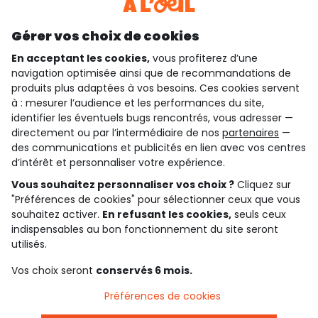
Découvrir notre application
Gérer vos choix de cookies
En acceptant les cookies,
vous profiterez d’une
navigation optimisée ainsi que de recommandations de
qui sommes-nous ?
produits plus adaptées à vos besoins. Ces cookies servent
à : mesurer l’audience et les performances du site,
besoin d'aide ?
identifier les éventuels bugs rencontrés, vous adresser —
directement ou par l’intermédiaire de nos
partenaires
—
le club fidélité
des communications et publicités en lien avec vos centres
d’intérêt et personnaliser votre expérience.
notre catalogue
Vous souhaitez personnaliser vos choix ?
Cliquez sur
"Préférences de cookies" pour sélectionner ceux que vous
souhaitez activer.
En refusant les cookies,
seuls ceux
indispensables au bon fonctionnement du site seront
Conditions générales de ventes et d'utilisation
Conditions d’utilisation des réseaux sociaux
utilisés.
Politique de confidentialité
*Conditions des offres
Vos choix seront
conservés 6 mois.
Cookies et données personnelles
Accessibilité : partiellement conforme
Préférences de cookies
Paramètres des cookies