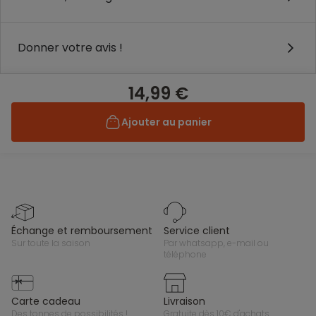
Donner votre avis !
14,99 €
Ajouter au panier
échange et remboursement
service client
sur toute la saison
par whatsapp, e-mail ou
téléphone
carte cadeau
livraison
des tonnes de possibilités !
gratuite dès 10€ d'achats