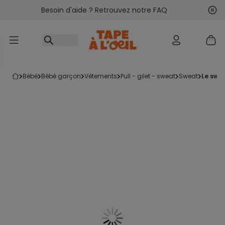
Besoin d'aide ? Retrouvez notre FAQ
Accéder au contenu
Sui
Pré
bébé
bébé garçon
vêtements
pull - gilet - sweat
sweat
le swe