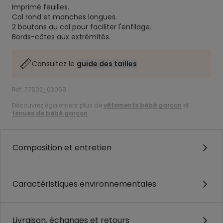
Imprimé feuilles.
Col rond et manches longues.
2 boutons au col pour faciliter l'enfilage.
Bords-côtes aux extrémités.
Consultez le
guide des tailles
Ref. 77502_03059
Découvrez également plus de
vêtements bébé garçon
et
tenues de bébé garçon
.
Composition et entretien
Caractéristiques environnementales
Livraison, échanges et retours