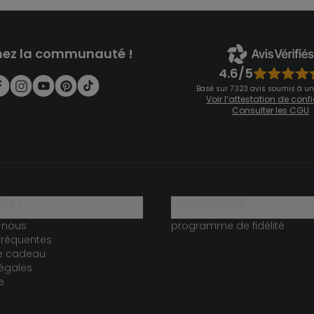
nez la communauté !
4.6/5
Basé sur 7 323 avis soumis à un
Voir l’attestation de con
Consulter les CGU
ide ?
le club fidélité
-nous
programme de fidélité
fréquentes
te cadeau
égales
e