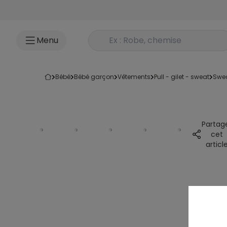
Accéder au contenu
Rechercher un produit
Menu
bébé
bébé garçon
vêtements
pull - gilet - sweat
swe
Partag
cet
articl