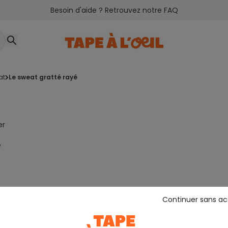
Besoin d'aide ? Retrouvez notre FAQ
at
le sweat gratté rayé
er
e
Continuer sans a