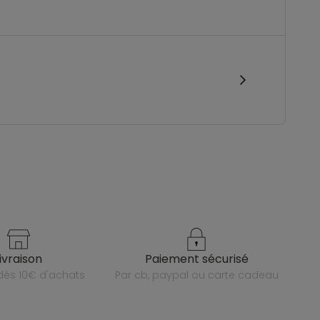
livraison
paiement sécurisé
e dès 10€ d'achats
par cb, paypal ou carte cadeau