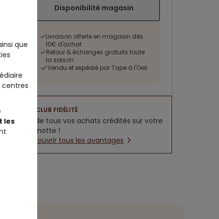
Disponibilité magasin
Livraison offerte en magasin dès
ainsi que
10€ d'achat
Retour & échanges gratuits toute
ies
la saison
Vendu et expédié par Tape à l'Oeil
édiaire
 centres
CLUB FIDÉLITÉ
e
5% de tous vos achats crédités sur votre
 les
cagnotte !
nt
Découvrir tous les avantages
des tailles