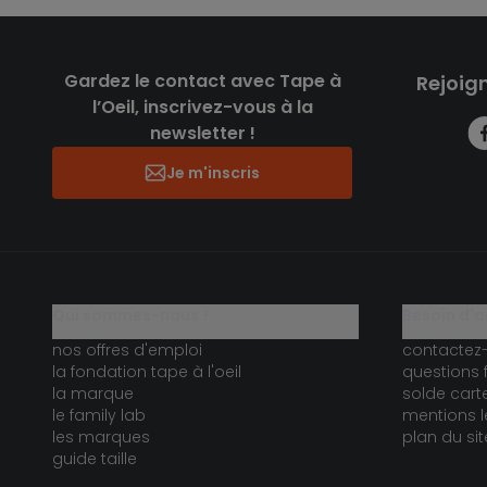
Gardez le contact avec Tape à
Rejoig
l’Oeil, inscrivez-vous à la
newsletter !
Je m'inscris
qui sommes-nous ?
besoin d'a
nos offres d'emploi
contactez
la fondation tape à l'oeil
questions 
la marque
solde car
le family lab
mentions l
les marques
plan du sit
guide taille