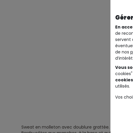
Gérer
En acce
de recom
servent 
éventuel
de nos
p
d’intérê
Vous so
cookies"
cookies
utilisés.
Vos choi
Sweat en molleton avec doublure grattée.