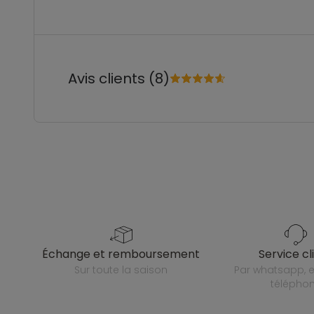
Avis clients (8)
échange et remboursement
service cl
sur toute la saison
par whatsapp, e-mail ou
télépho