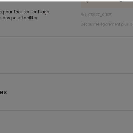
u.
pour faciliter l'enfilage.
Ref. 95907_01105
 dos pour faciliter
Découvrez également plus 
les