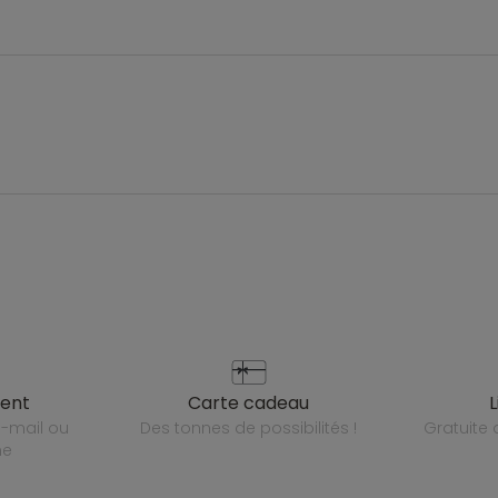
ient
carte cadeau
des tonnes de possibilités !
gratuit
ne