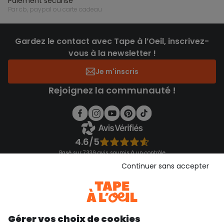
paiement sécurisé
par cb, paypal ou carte cadeau
Gardez le contact avec Tape à l’Oeil, inscrivez-
vous à la newsletter !
Je m'inscris
Rejoignez la communauté !
4.6/5
Basé sur 7 339 avis soumis à un contrôle
Voir l’attestation de confiance
Continuer sans accepter
Consulter les CGU
Téléchargez notre application
Découvrir notre application
Gérer vos choix de cookies