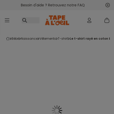
Besoin d'aide ? Retrouvez notre FAQ
Accéder au contenu
Sui
Pré
bébé
naissance
vêtements
t-shirt
le t-shirt rayé en coton bi