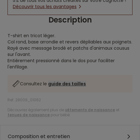
5% de tous vos achats crédités sur votre cagnotte !
Découvrir tous les avantages
Description
T-shirt en tricot léger.
Col rond, base arrondie et revers dépliables aux poignets.
Rayé avec message brodé et patchs d'animaux cousus
sur l'avant.
Entièrement pressionné dans le dos pour faciliter
l'enfilage.
Consultez le
guide des tailles
Ref. 28009_01062
Découvrez également plus de
vêtements de naissance
et
tenues de naissance
pour bébé.
Composition et entretien