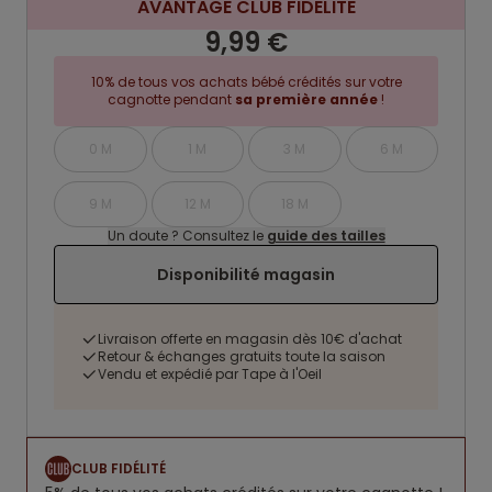
AVANTAGE CLUB FIDELITE
9,99 €
10% de tous vos achats bébé crédités sur votre
cagnotte pendant
sa première année
!
0 M
1 M
3 M
6 M
9 M
12 M
18 M
Un doute ? Consultez le
guide des tailles
Disponibilité magasin
Livraison offerte en magasin dès 10€ d'achat
Retour & échanges gratuits toute la saison
Vendu et expédié par Tape à l'Oeil
CLUB FIDÉLITÉ