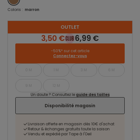
Coloris :
marron
OUTLET
3,50 €
6,99 €
-50%* sur cet article
Connectez-vous
0 M
1 M
3 M
6 M
9 M
12 M
Un doute ? Consultez le
guide des tailles
Disponibilité magasin
Livraison offerte en magasin dès 10€ d'achat
Retour & échanges gratuits toute la saison
Vendu et expédié par Tape à l'Oeil