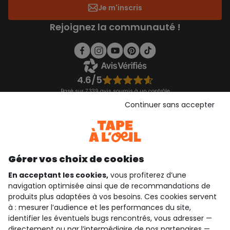
Je m'inscris
Rejoignez la communauté !
4.6/5
Basé sur 7 339 avis soumis à un contrôle
Voir l’attestation de confiance
Continuer sans accepter
Consulter les CGU
Téléchargez notre application
Découvrir notre application
Gérer vos choix de cookies
En acceptant les cookies,
vous profiterez d’une
navigation optimisée ainsi que de recommandations de
qui sommes-nous ?
produits plus adaptées à vos besoins. Ces cookies servent
à : mesurer l’audience et les performances du site,
besoin d'aide ?
identifier les éventuels bugs rencontrés, vous adresser —
directement ou par l’intermédiaire de nos
partenaires
—