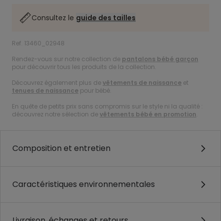
Consultez le
guide des tailles
Ref. 13460_02948
Rendez-vous sur notre collection de
pantalons bébé garçon
pour découvrir tous les produits de la collection.
Découvrez également plus de
vêtements de naissance
et
tenues de naissance
pour bébé.
En quête de petits prix sans compromis sur le style ni la qualité :
découvrez notre sélection de
vêtements bébé en promotion
.
Composition et entretien
Caractéristiques environnementales
Livraison, échanges et retours