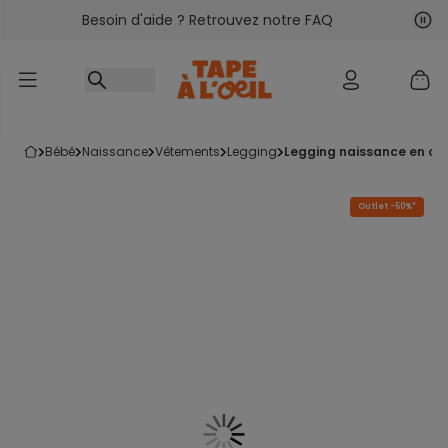
Besoin d'aide ? Retrouvez notre FAQ
Accéder au contenu
Sui
Pré
bébé
naissance
vêtements
legging
legging naissance en co
Outlet -50%*