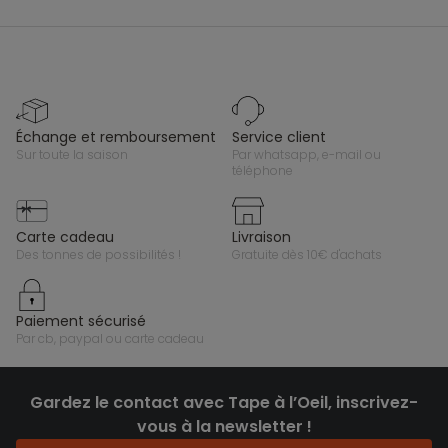
échange et remboursement
service client
sur toute la saison
par whatsapp, e-mail ou
téléphone
carte cadeau
livraison
des tonnes de possibilités !
gratuite dès 10€ d'achats
paiement sécurisé
par cb, paypal ou carte cadeau
Gardez le contact avec Tape à l’Oeil, inscrivez-
vous à la newsletter !