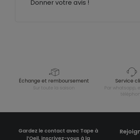
Donner votre avis !
échange et remboursement
service cl
sur toute la saison
par whatsapp, e-mail ou
télépho
Gardez le contact avec Tape à
Rejoig
l’Oeil, inscrivez-vous à la