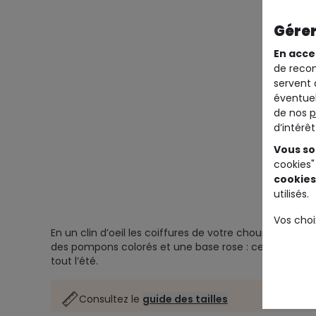
Gérer
En acce
de recom
servent 
éventuel
de nos
p
d’intérê
Vous so
cookies"
cookies
utilisés.
Vos choi
En un clin d’oeil les coiffures de votre choupette seron
des pompons colorés et une base rose : ces barrettes
tout l’été.
Consultez le
guide des tailles