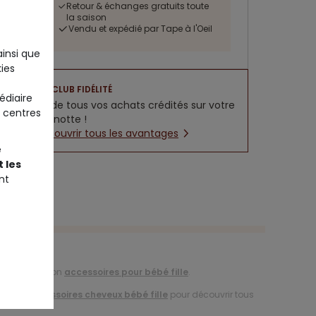
Retour & échanges gratuits toute
la saison
Vendu et expédié par Tape à l'Oeil
ainsi que
ies
CLUB FIDÉLITÉ
édiaire
5% de tous vos achats crédités sur votre
 centres
cagnotte !
Découvrir tous les avantages
e
 les
nt
e la collection
accessoires pour bébé fille
.
tion d'
accessoires cheveux bébé fille
pour découvrir tous