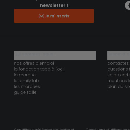
newsletter !
Je m'inscris
qui sommes-nous ?
besoin d'a
nos offres d'emploi
contactez
la fondation tape à l'oeil
questions 
la marque
solde car
le family lab
mentions l
les marques
plan du sit
guide taille
Conditions générales de ventes et
Conditions d’utilisation 