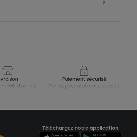
livraison
paiement sécurisé
e dès 10€ d'achats
par cb, paypal ou carte cadeau
Téléchargez notre application