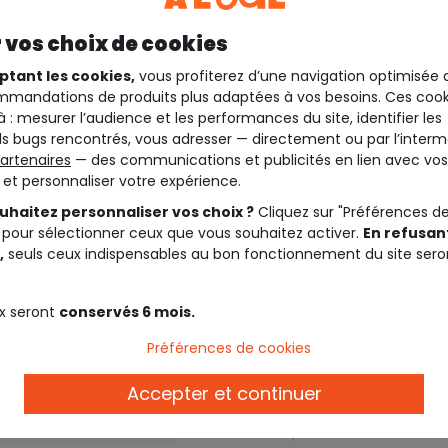
 vos choix de cookies
ptant les cookies,
vous profiterez d’une navigation optimisée 
mandations de produits plus adaptées à vos besoins. Ces cook
à : mesurer l’audience et les performances du site, identifier les
s bugs rencontrés, vous adresser — directement ou par l’interm
artenaires
— des communications et publicités en lien avec vos
t et personnaliser votre expérience.
uhaitez personnaliser vos choix ?
Cliquez sur "Préférences d
 pour sélectionner ceux que vous souhaitez activer.
En refusant
,
seuls ceux indispensables au bon fonctionnement du site sero
Description
x seront
conservés 6 mois.
t colorées ! Des fruits,
Préférences de cookies
 seront parfaites pour
Ref. 87088_01372
Découvrez tous les produits d
Accepter et continuer
Rendez-vous sur notre collec
les produits de la collection.