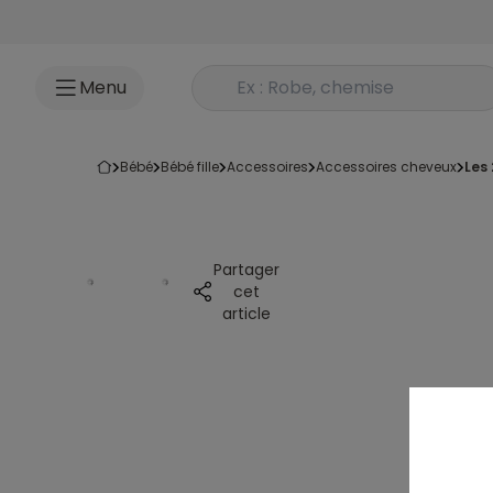
Accéder au contenu
Rechercher un produit
Menu
bébé
bébé fille
accessoires
accessoires cheveux
les
Partager
cet
article