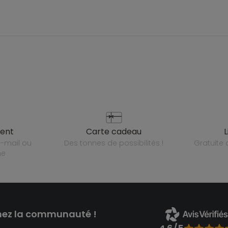
ient
carte cadeau
des tonnes de possibilités !
gratuit
ne
nez la communauté !