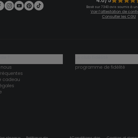
4.6/5
Basé sur 7 343 avis soumis à un
Voir l’attestation de con
Consulter les CGU
ide ?
le club fidélité
-nous
programme de fidélité
fréquentes
te cadeau
égales
e
des réseaux
Politique de
*Conditions des
Cookies et donn