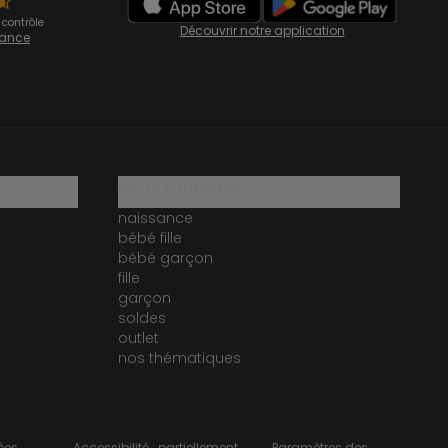
 contrôle
Découvrir notre application
fiance
notre catalogue
naissance
bébé fille
bébé garçon
fille
garçon
soldes
outlet
nos thématiques
ées
Accessibilité : partiellement
Paramètres des