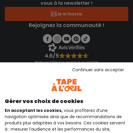
vous à la newsletter !
Je m'inscris
Rejoignez la communauté !
4.6/5
Basé sur 7 339 avis soumis à un contrôle
Voir l’attestation de confiance
Continuer sans accepter
Consulter les CGU
Téléchargez notre application
Découvrir notre application
Gérer vos choix de cookies
En acceptant les cookies,
vous profiterez d’une
navigation optimisée ainsi que de recommandations de
qui sommes-nous ?
produits plus adaptées à vos besoins. Ces cookies servent
à : mesurer l’audience et les performances du site,
besoin d'aide ?