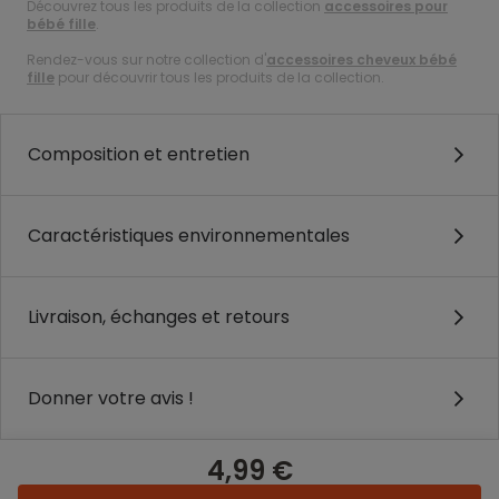
Découvrez tous les produits de la collection
accessoires pour
bébé fille
.
Rendez-vous sur notre collection d'
accessoires cheveux bébé
fille
pour découvrir tous les produits de la collection.
Composition et entretien
Caractéristiques environnementales
Livraison, échanges et retours
Donner votre avis !
4,99 €