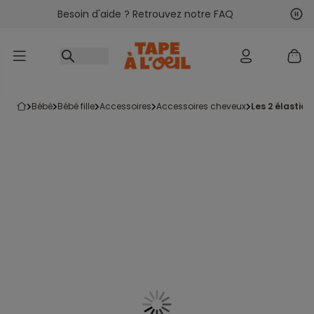
Besoin d'aide ? Retrouvez notre FAQ
Accéder au contenu
Sui
Pré
bébé
bébé fille
accessoires
accessoires cheveux
les 2 élastiqu