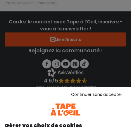
par cb, paypal ou carte cadeau
Gardez le contact avec Tape à l’Oeil, inscrivez-
vous à la newsletter !
Je m'inscris
Rejoignez la communauté !
4.6/5
Basé sur 7 343 avis soumis à un contrôle
Voir l’attestation de confiance
Continuer sans accepter
Consulter les CGU
Téléchargez notre application
Découvrir notre application
Gérer vos choix de cookies