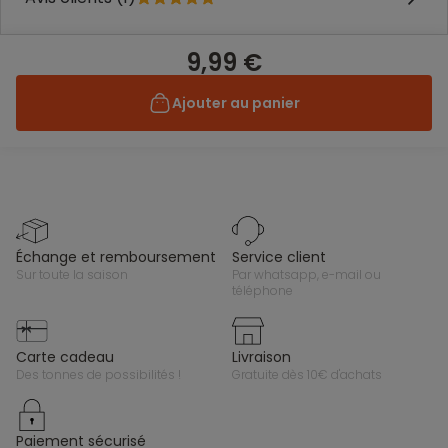
9,99 €
Ajouter au panier
échange et remboursement
service client
sur toute la saison
par whatsapp, e-mail ou
téléphone
carte cadeau
livraison
des tonnes de possibilités !
gratuite dès 10€ d'achats
paiement sécurisé