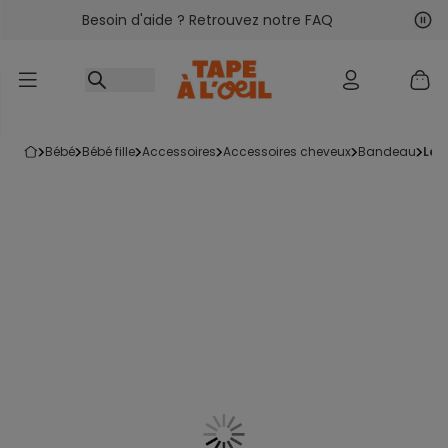
Besoin d'aide ? Retrouvez notre FAQ
Accéder au contenu
Sui
Pré
bébé
bébé fille
accessoires
accessoires cheveux
bandeau
les