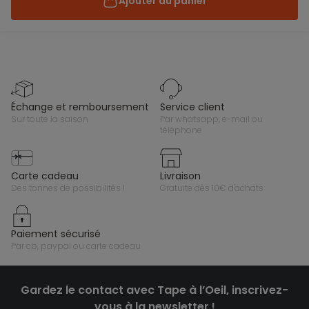
Ajouter au panier
échange et remboursement
service client
sur toute la saison
par whatsapp, e-mail ou
téléphone
carte cadeau
livraison
des tonnes de possibilités !
gratuite dès 10€ d'achats
paiement sécurisé
par cb, paypal ou carte cadeau
Gardez le contact avec Tape à l’Oeil, inscrivez-
vous à la newsletter !