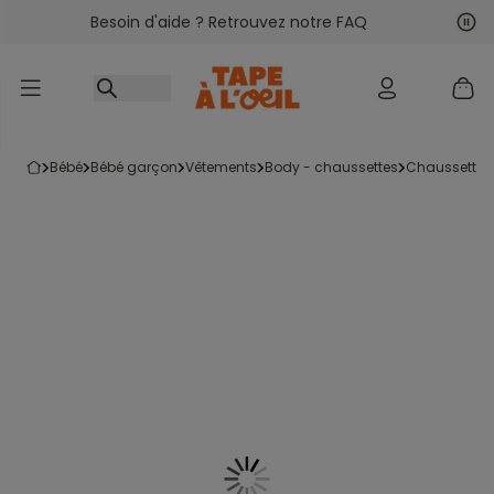
Besoin d'aide ? Retrouvez notre FAQ
Accéder au contenu
Sui
Pré
bébé
bébé garçon
vêtements
body - chaussettes
chaussettes