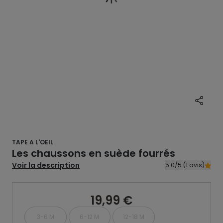
TAPE A L'OEIL
Les chaussons en suède fourrés
Voir la description
5.0/5 (1 avis)
19,99 €
3-6 M
6-12 M
12-18 M