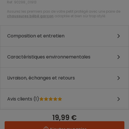
Ref. 90298_01913
Assurez les premiers pas de votre petit protégé avec une paire de
chaussures bébé garçon
adaptée et bien sûr trop stylé.
Composition et entretien
Caractéristiques environnementales
Livraison, échanges et retours
Avis clients (1)
19,99 €