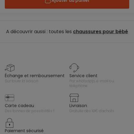
Ajouter au panier
A découvrir aussi : toutes les
chaussures pour bébé
échange et remboursement
service client
sur toute la saison
par whatsapp, e-mail ou
téléphone
carte cadeau
livraison
des tonnes de possibilités !
gratuite dès 10€ d'achats
paiement sécurisé