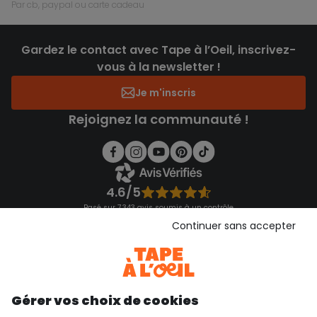
par cb, paypal ou carte cadeau
Gardez le contact avec Tape à l’Oeil, inscrivez-
vous à la newsletter !
Je m'inscris
Rejoignez la communauté !
4.6/5
Basé sur 7 343 avis soumis à un contrôle
Voir l’attestation de confiance
Continuer sans accepter
Consulter les CGU
Téléchargez notre application
Découvrir notre application
Gérer vos choix de cookies