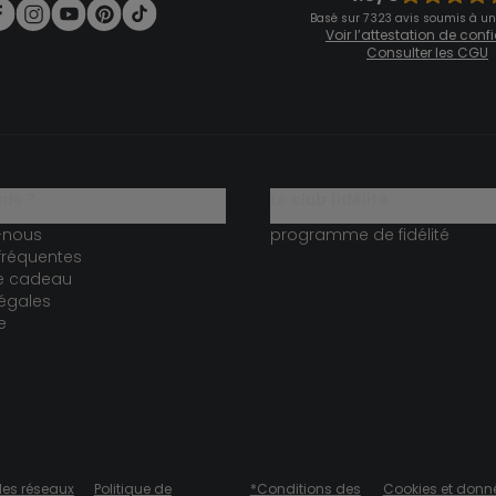
Basé sur 7 323 avis soumis à un
Voir l’attestation de con
Consulter les CGU
ide ?
le club fidélité
-nous
programme de fidélité
fréquentes
te cadeau
égales
e
des réseaux
Politique de
*Conditions des
Cookies et donn