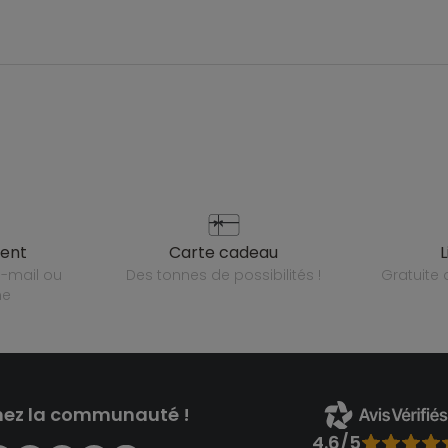
ient
carte cadeau
des tonnes de possibilités !
gratuit
ne
nez la communauté !
4.6/5