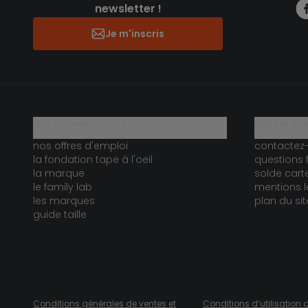
newsletter !
Je m'inscris
qui sommes-nous ?
besoin d'a
nos offres d'emploi
contactez
la fondation tape à l'oeil
questions 
la marque
solde car
le family lab
mentions l
les marques
plan du sit
guide taille
Conditions générales de ventes et
Conditions d’utilisation 