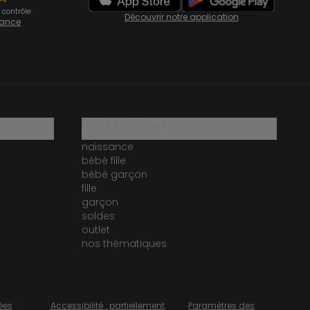
 contrôle
Découvrir notre application
fiance
notre catalogue
naissance
bébé fille
bébé garçon
fille
garçon
soldes
outlet
nos thématiques
ées
Accessibilité : partiellement
Paramètres des