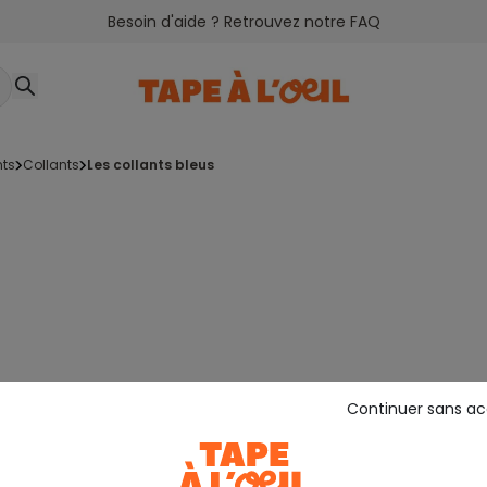
Besoin d'aide ? Retrouvez notre FAQ
nts
collants
les collants bleus
Continuer sans a