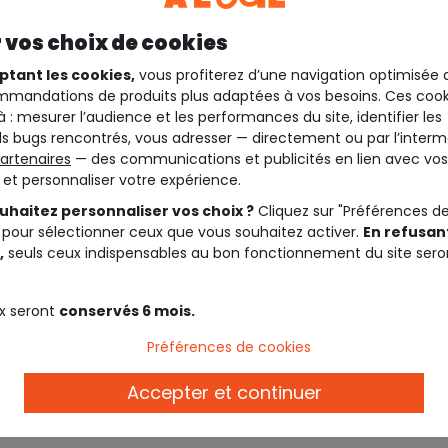
 vos choix de cookies
ptant les cookies,
vous profiterez d’une navigation optimisée 
mandations de produits plus adaptées à vos besoins. Ces cook
à : mesurer l’audience et les performances du site, identifier les
s bugs rencontrés, vous adresser — directement ou par l’interm
artenaires
— des communications et publicités en lien avec vos
t et personnaliser votre expérience.
uhaitez personnaliser vos choix ?
Cliquez sur "Préférences d
 pour sélectionner ceux que vous souhaitez activer.
En refusant
,
seuls ceux indispensables au bon fonctionnement du site sero
Description
x seront
conservés 6 mois.
Préférences de cookies
Ref. 94123_01829
Découvrez également plus 
Accepter et continuer
Faites fondre votre cœur a
reste de notre collection pou