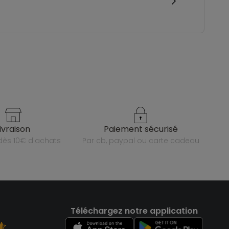
livraison
paiement sécurisé
e dès 10€ d'achats
par cb, paypal ou carte cadeau
Téléchargez notre application