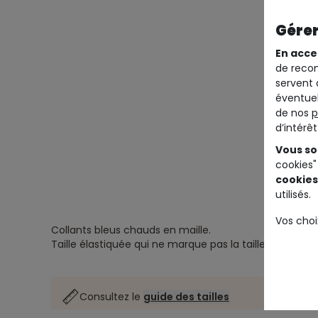
Gérer
En acce
de recom
servent 
éventuel
de nos
p
d’intérê
Vous so
cookies"
cookies
utilisés.
Vos choi
Collants bleus chauds en maille.
Taille élastiquée qui ne marque pas la taille.
Consultez le
guide des tailles