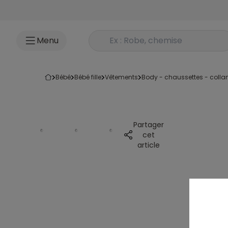
Accéder au contenu
Rechercher un produit
Menu
bébé
bébé fille
vêtements
body - chaussettes - colla
Partager
cet
article