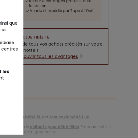
Retour & échanges gratuits toute
la saison
Vendu et expédié par Tape à l'Oeil
ainsi que
ies
CLUB FIDÉLITÉ
édiaire
5% de tous vos achats crédités sur votre
 centres
cagnotte !
Découvrir tous les avantages
e
 les
nt
de
vêtements bébé fille
et
tenues de bébé fille
.
vec la gamme de
collants pour bébé filles
. Parcourez vite le
r encore plus de mignonneries !