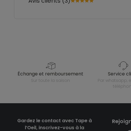
Avis clients (3)
échange et remboursement
service cl
sur toute la saison
par whatsapp, e-mail ou
télépho
Gardez le contact avec Tape à
Rejoig
l’Oeil, inscrivez-vous à la