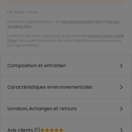
Ref. 94123_01665
Découvrez également plus de
vêtements bébé fille
et
tenues
de bébé fille
.
Faites fondre votre cœur avec la gamme de
collants pour bébé
filles
. Parcourez vite le reste de notre collection pour encore plus
de mignonneries !
Composition et entretien
Caractéristiques environnementales
Livraison, échanges et retours
Avis clients (1)