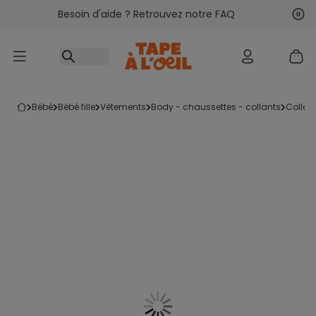
Besoin d'aide ? Retrouvez notre FAQ
Accéder au contenu
Sui
Pré
bébé
bébé fille
vêtements
body - chaussettes - collants
collan