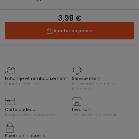
3,99 €
Ajouter au panier
échange et remboursement
service client
sur toute la saison
par whatsapp, e-mail ou
téléphone
carte cadeau
livraison
des tonnes de possibilités !
gratuite dès 10€ d'achats
paiement sécurisé