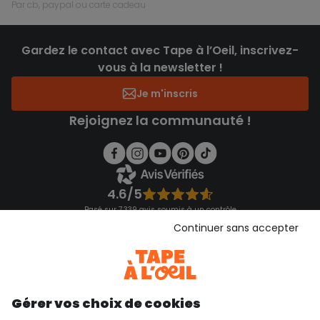
par cb, paypal ou carte cadeau
Gardez le contact avec Tape à l’Oeil, inscrivez-
vous à la newsletter !
Je m'inscris
Rejoignez la communauté !
4.6/5
Basé sur 7 339 avis soumis à un contrôle
Voir l’attestation de confiance
Continuer sans accepter
Consulter les CGU
Téléchargez notre application
Découvrir notre application
Gérer vos choix de cookies