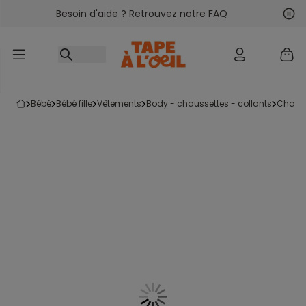
Besoin d'aide ? Retrouvez notre FAQ
Accéder au contenu
Sui
Pré
bébé
bébé fille
vêtements
body - chaussettes - collants
chaus