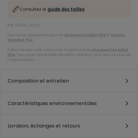
Consultez le
guide des tailles
Ref. 90550_02011
Découvrez également plus de
vêtements bébé fille
et
tenues
de bébé fille
.
Faites fondre votre cœur avec la gamme de
chaussettes bébé
fille
. Parcourez vite le reste de notre collection pour encore plus de
mignonneries !
Composition et entretien
Caractéristiques environnementales
Livraison, échanges et retours