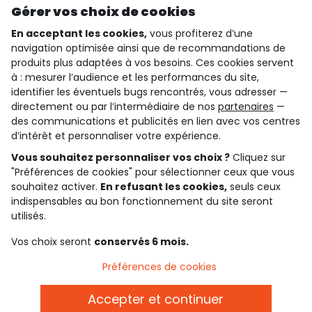
Gérer vos choix de cookies
En acceptant les cookies,
vous profiterez d’une
navigation optimisée ainsi que de recommandations de
qui sommes-nous ?
produits plus adaptées à vos besoins. Ces cookies servent
à : mesurer l’audience et les performances du site,
besoin d'aide ?
identifier les éventuels bugs rencontrés, vous adresser —
directement ou par l’intermédiaire de nos
partenaires
—
le club fidélité
des communications et publicités en lien avec vos centres
d’intérêt et personnaliser votre expérience.
notre catalogue
Vous souhaitez personnaliser vos choix ?
Cliquez sur
"Préférences de cookies" pour sélectionner ceux que vous
souhaitez activer.
En refusant les cookies,
seuls ceux
indispensables au bon fonctionnement du site seront
Conditions générales de ventes et d'utilisation
Conditions d’utilisation des réseaux sociaux
utilisés.
Politique de confidentialité
*Conditions des offres
Vos choix seront
conservés 6 mois.
Cookies et données personnelles
Accessibilité : partiellement conforme
Préférences de cookies
Paramètres des cookies
Accepter et continuer
Français