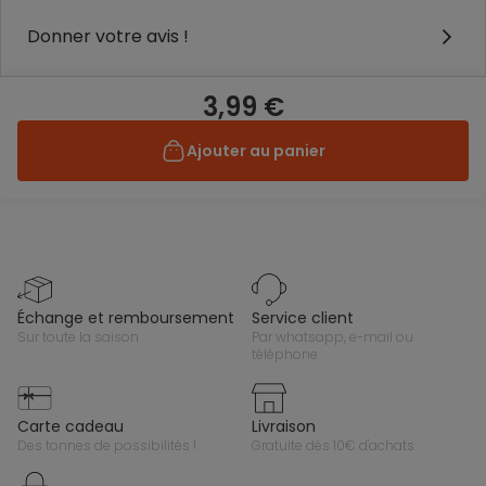
Donner votre avis !
3,99 €
Ajouter au panier
échange et remboursement
service client
sur toute la saison
par whatsapp, e-mail ou
téléphone
carte cadeau
livraison
des tonnes de possibilités !
gratuite dès 10€ d'achats