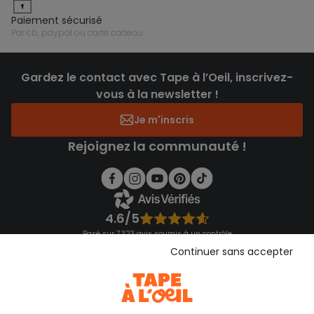
paiement sécurisé
par cb, paypal ou carte cadeau
Gardez le contact avec Tape à l’Oeil, inscrivez-
vous à la newsletter !
Je m'inscris
Rejoignez la communauté !
4.6/5
Basé sur 7 323 avis soumis à un contrôle
Voir l’attestation de confiance
Continuer sans accepter
Consulter les CGU
Téléchargez notre application
Découvrir notre application