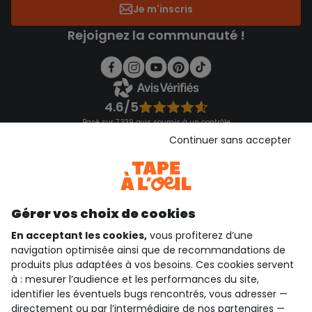
Je m'inscris
Rejoignez la communauté !
4.6/5
Basé sur 7 339 avis soumis à un contrôle
Voir l’attestation de confiance
Continuer sans accepter
Consulter les CGU
Téléchargez notre application
Découvrir notre application
Gérer vos choix de cookies
En acceptant les cookies,
vous profiterez d’une
navigation optimisée ainsi que de recommandations de
qui sommes-nous ?
produits plus adaptées à vos besoins. Ces cookies servent
à : mesurer l’audience et les performances du site,
besoin d'aide ?
identifier les éventuels bugs rencontrés, vous adresser —
directement ou par l’intermédiaire de nos
partenaires
—