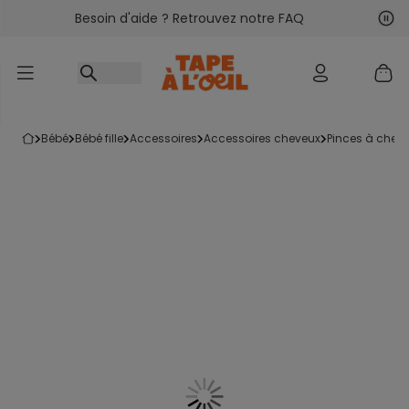
Besoin d'aide ? Retrouvez notre FAQ
Accéder au contenu
Sui
Pré
bébé
bébé fille
accessoires
accessoires cheveux
pinces à chev