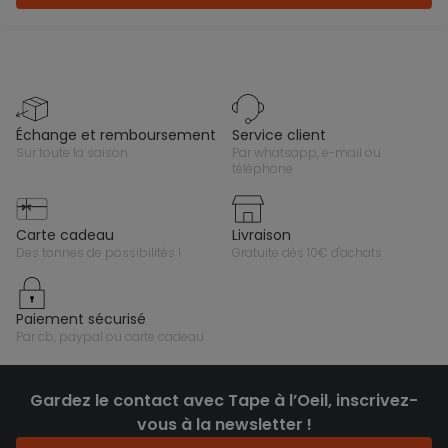
échange et remboursement
service client
sur toute la saison
par whatsapp, e-mail ou
téléphone
carte cadeau
livraison
des tonnes de possibilités !
gratuite dès 10€ d'achats
paiement sécurisé
par cb, paypal ou carte cadeau
Gardez le contact avec Tape à l’Oeil, inscrivez-
vous à la newsletter !