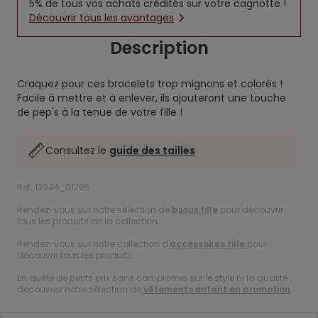
5% de tous vos achats crédités sur votre cagnotte !
Découvrir tous les avantages
Description
Craquez pour ces bracelets trop mignons et colorés !
Facile à mettre et à enlever, ils ajouteront une touche
de pep's à la tenue de votre fille !
Consultez le
guide des tailles
Ref. 13946_01795
Rendez-vous sur notre sélection de
bijoux fille
pour découvrir
tous les produits de la collection.
Rendez-vous sur notre collection d'
accessoires fille
pour
découvrir tous les produits.
En quête de petits prix sans compromis sur le style ni la qualité :
découvrez notre sélection de
vêtements enfant en promotion
.