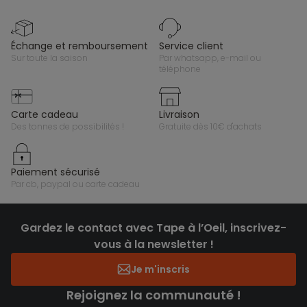
échange et remboursement
service client
sur toute la saison
par whatsapp, e-mail ou
téléphone
carte cadeau
livraison
des tonnes de possibilités !
gratuite dès 10€ d'achats
paiement sécurisé
par cb, paypal ou carte cadeau
Gardez le contact avec Tape à l’Oeil, inscrivez-
vous à la newsletter !
Je m'inscris
Rejoignez la communauté !