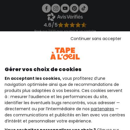
4.6/5
Basé sur 7 323 avis soumis à un contrôle
Voir l’attestation de confiance
Continuer sans accepter
Consulter les CGU
Téléchargez notre application
Découvrir notre application
Gérer vos choix de cookies
En acceptant les cookies,
vous profiterez d’une
navigation optimisée ainsi que de recommandations de
qui sommes-nous ?
produits plus adaptées à vos besoins. Ces cookies servent
à : mesurer l’audience et les performances du site,
besoin d'aide ?
identifier les éventuels bugs rencontrés, vous adresser —
directement ou par l’intermédiaire de nos
partenaires
—
le club fidélité
des communications et publicités en lien avec vos centres
d’intérêt et personnaliser votre expérience.
notre catalogue