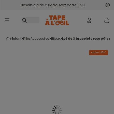
Besoin d'aide ? Retrouvez notre FAQ
Accéder au contenu
Sui
Pré
enfant
fille
accessoires
bijoux
lot de 3 bracelets rose pâle ros
Outlet -60%*