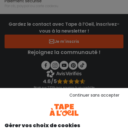
paiement sécurisé
par cb, paypal ou carte cadeau
Gardez le contact avec Tape à l’Oeil, inscrivez-
vous à la newsletter !
Je m'inscris
Rejoignez la communauté !
4.6/5
Basé sur 7 339 avis soumis à un contrôle
Voir l’attestation de confiance
Continuer sans accepter
Consulter les CGU
Téléchargez notre application
Découvrir notre application
Gérer vos choix de cookies