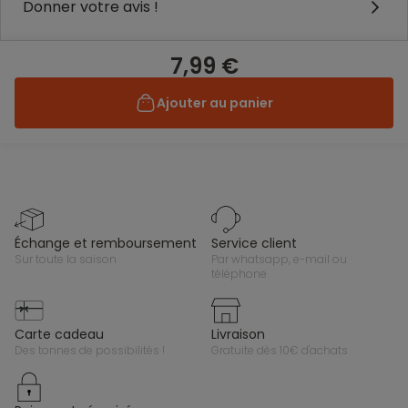
Donner votre avis !
7,99 €
Ajouter au panier
échange et remboursement
service client
sur toute la saison
par whatsapp, e-mail ou
téléphone
carte cadeau
livraison
des tonnes de possibilités !
gratuite dès 10€ d'achats