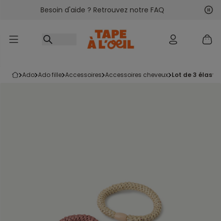
Besoin d'aide ? Retrouvez notre FAQ
Accéder au contenu
Sui
Pré
ado
ado fille
accessoires
accessoires cheveux
lot de 3 élasti