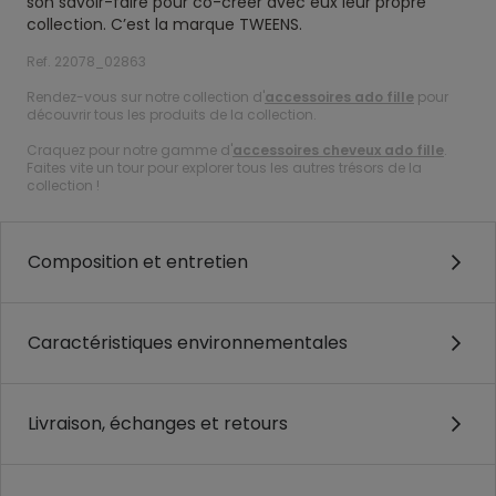
son savoir-faire pour co-créer avec eux leur propre
collection. C’est la marque TWEENS.
Ref. 22078_02863
Rendez-vous sur notre collection d'
accessoires ado fille
pour
découvrir tous les produits de la collection.
Craquez pour notre gamme d'
accessoires cheveux ado fille
.
Faites vite un tour pour explorer tous les autres trésors de la
collection !
Composition et entretien
Caractéristiques environnementales
Livraison, échanges et retours