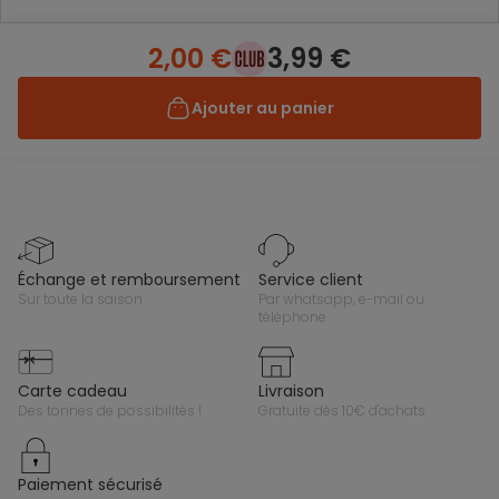
2,00 €
3,99 €
Ajouter au panier
échange et remboursement
service client
sur toute la saison
par whatsapp, e-mail ou
téléphone
carte cadeau
livraison
des tonnes de possibilités !
gratuite dès 10€ d'achats
paiement sécurisé