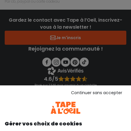
par cb, paypal ou carte cadeau
Gardez le contact avec Tape à l’Oeil, inscrivez-
vous à la newsletter !
Je m'inscris
Rejoignez la communauté !
4.6/5
Basé sur 7 346 avis soumis à un contrôle
Voir l’attestation de confiance
Continuer sans accepter
Consulter les CGU
Téléchargez notre application
Découvrir notre application
Gérer vos choix de cookies