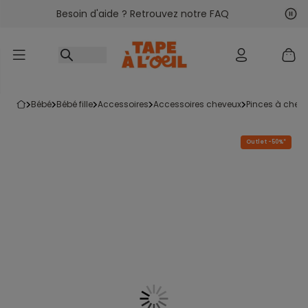
Besoin d'aide ? Retrouvez notre FAQ
Accéder au contenu
Sui
Pré
bébé
bébé fille
accessoires
accessoires cheveux
pinces à chev
Outlet -50%*