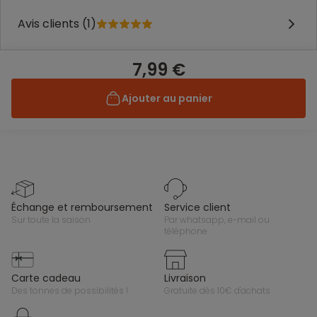
Avis clients (1)
7,99 €
Ajouter au panier
échange et remboursement
service client
sur toute la saison
par whatsapp, e-mail ou
téléphone
carte cadeau
livraison
des tonnes de possibilités !
gratuite dès 10€ d'achats