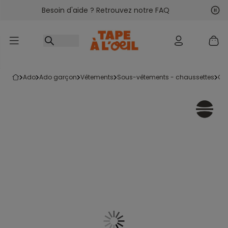
Besoin d'aide ? Retrouvez notre FAQ
Accéder au contenu
Sui
Pré
ado
ado garçon
vêtements
sous-vêtements - chaussettes
c