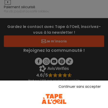
paiement sécurisé
par cb, paypal ou carte cadeau
Gardez le contact avec Tape à l’Oeil, inscrivez-
vous à la newsletter !
Je m'inscris
Rejoignez la communauté !
4.6/5
Basé sur 7 305 avis soumis à un contrôle
Voir l’attestation de confiance
Continuer sans accepter
Consulter les CGU
Téléchargez notre application
Découvrir notre application