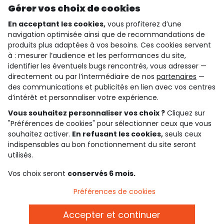
Gérer vos choix de cookies
En acceptant les cookies,
vous profiterez d’une
navigation optimisée ainsi que de recommandations de
qui sommes-nous ?
produits plus adaptées à vos besoins. Ces cookies servent
à : mesurer l’audience et les performances du site,
besoin d'aide ?
identifier les éventuels bugs rencontrés, vous adresser —
directement ou par l’intermédiaire de nos
partenaires
—
le club fidélité
des communications et publicités en lien avec vos centres
d’intérêt et personnaliser votre expérience.
notre catalogue
Vous souhaitez personnaliser vos choix ?
Cliquez sur
"Préférences de cookies" pour sélectionner ceux que vous
souhaitez activer.
En refusant les cookies,
seuls ceux
indispensables au bon fonctionnement du site seront
Conditions générales de ventes et d'utilisation
Conditions d’utilisation des réseaux sociaux
utilisés.
Politique de confidentialité
*Conditions des offres
Vos choix seront
conservés 6 mois.
Cookies et données personnelles
Accessibilité : partiellement conforme
Préférences de cookies
Paramètres des cookies
Accepter et continuer
Français