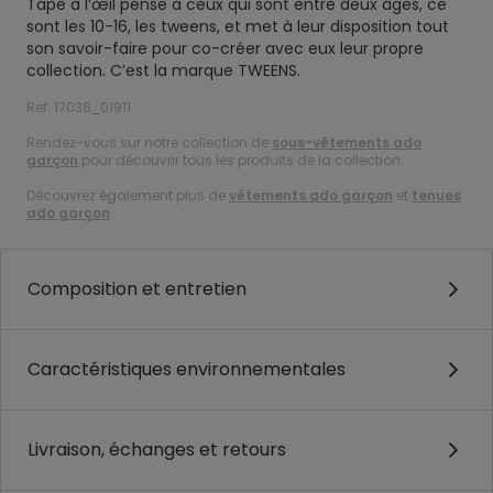
Tape à l’œil pense à ceux qui sont entre deux âges, ce
sont les 10-16, les tweens, et met à leur disposition tout
son savoir-faire pour co-créer avec eux leur propre
collection. C’est la marque TWEENS.
Ref. 17036_01911
Rendez-vous sur notre collection de
sous-vêtements ado
garçon
pour découvrir tous les produits de la collection.
Découvrez également plus de
vêtements ado garçon
et
tenues
ado garçon
.
Composition et entretien
Caractéristiques environnementales
Livraison, échanges et retours