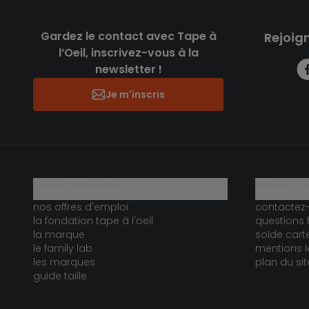
Gardez le contact avec Tape à
Rejoig
l’Oeil, inscrivez-vous à la
newsletter !
Je m'inscris
qui sommes-nous ?
besoin d'a
nos offres d'emploi
contactez
la fondation tape à l'oeil
questions 
la marque
solde car
le family lab
mentions l
les marques
plan du sit
guide taille