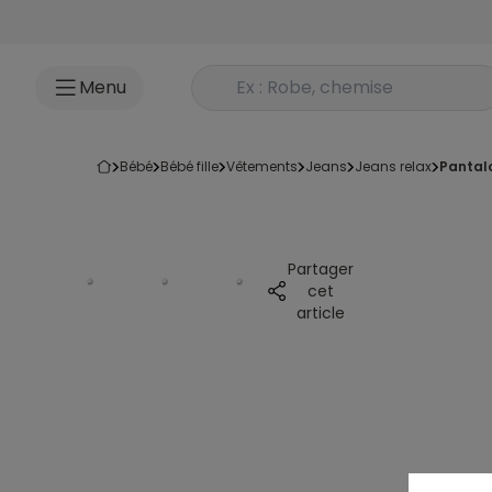
Accéder au contenu
Rechercher un produit
Menu
bébé
bébé fille
vêtements
jeans
jeans relax
pantal
Partager
cet
article