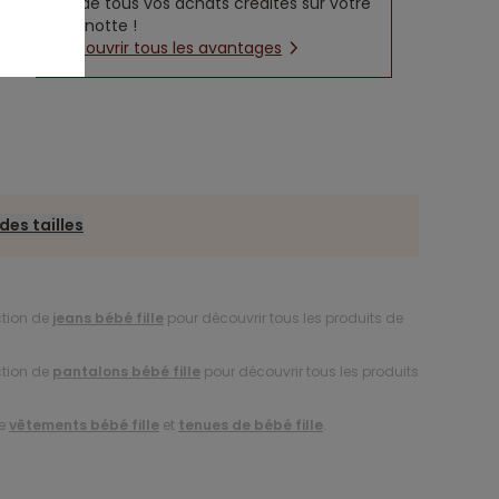
5% de tous vos achats crédités sur votre
cagnotte !
Découvrir tous les avantages
des tailles
ction de
jeans bébé fille
pour découvrir tous les produits de
ction de
pantalons bébé fille
pour découvrir tous les produits
de
vêtements bébé fille
et
tenues de bébé fille
.