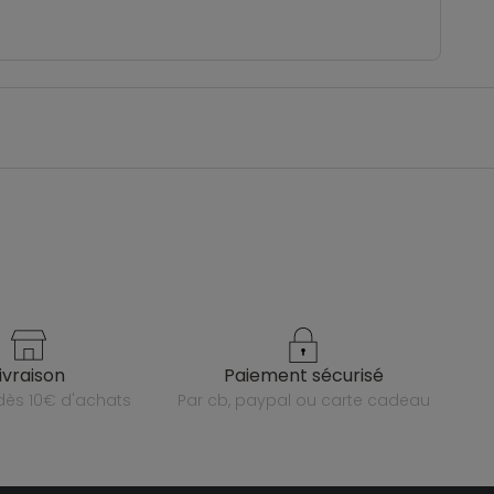
livraison
paiement sécurisé
e dès 10€ d'achats
par cb, paypal ou carte cadeau