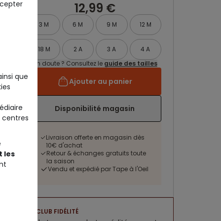
ccepter
12,99 €
3 M
6 M
9 M
12 M
18 M
2 A
3 A
4 A
Un doute ? Consultez le
guide des tailles
ainsi que
Ajouter au panier
ies
édiaire
Disponibilité magasin
 centres
Livraison offerte en magasin dès
e
10€ d'achat
Retour & échanges gratuits toute
 les
la saison
nt
Vendu et expédié par Tape à l'Oeil
CLUB FIDÉLITÉ