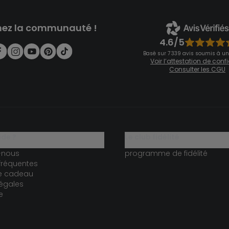
nez la communauté !
4.6/5
Basé sur 7 339 avis soumis à un
Voir l’attestation de con
Consulter les CGU
ide ?
le club fidélité
-nous
programme de fidélité
fréquentes
te cadeau
égales
e