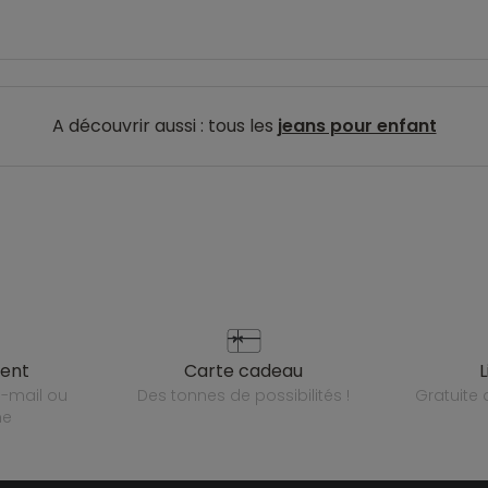
A découvrir aussi : tous les
jeans pour enfant
ient
carte cadeau
des tonnes de possibilités !
gratuit
ne