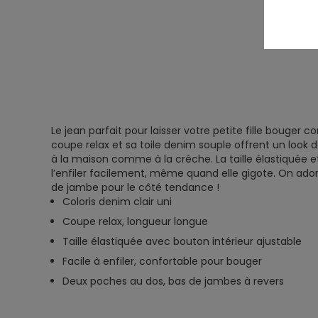
Le jean parfait pour laisser votre petite fille bouger 
coupe relax et sa toile denim souple offrent un look 
à la maison comme à la crèche. La taille élastiquée 
l’enfiler facilement, même quand elle gigote. On ador
de jambe pour le côté tendance !
Coloris denim clair uni
Coupe relax, longueur longue
Taille élastiquée avec bouton intérieur ajustable
Facile à enfiler, confortable pour bouger
Deux poches au dos, bas de jambes à revers