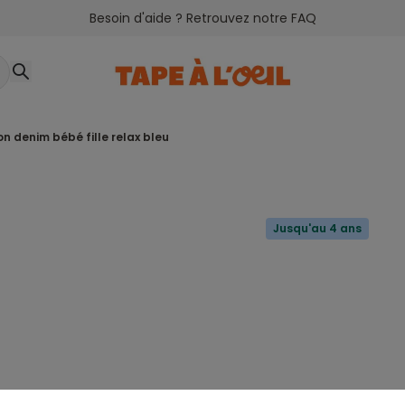
Besoin d'aide ? Retrouvez notre FAQ
on denim bébé fille relax bleu
Jusqu'au 4 ans