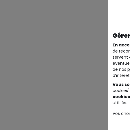
Gérer
En acce
de recom
servent 
éventuel
de nos
p
d’intérê
Vous so
cookies"
cookies
utilisés.
Vos choi