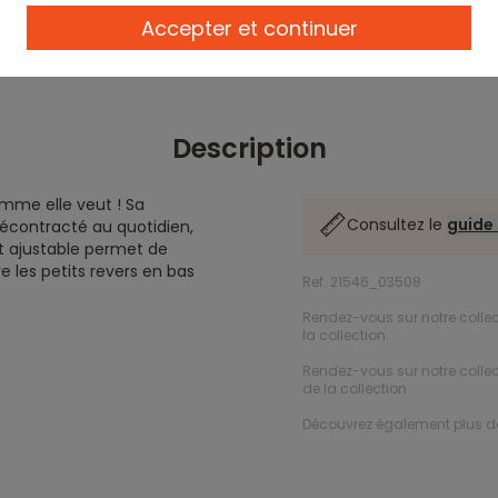
Accepter et continuer
Description
comme elle veut ! Sa
Consultez le
guide 
décontracté au quotidien,
et ajustable permet de
e les petits revers en bas
Ref. 21546_03508
Rendez-vous sur notre colle
la collection.
Rendez-vous sur notre colle
de la collection.
Découvrez également plus 