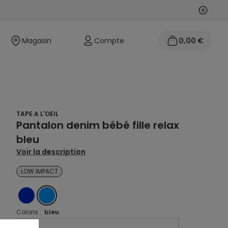
Suivan
Précéd
Magasin
Compte
0,00 €
TAPE A L'OEIL
Pantalon denim bébé fille relax
bleu
Voir la description
LOW IMPACT
DENIM
BLEU
Coloris :
bleu