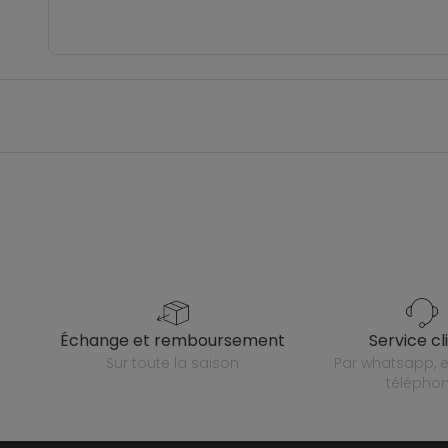
échange et remboursement
service cl
sur toute la saison
par whatsapp, e-mail ou
télépho