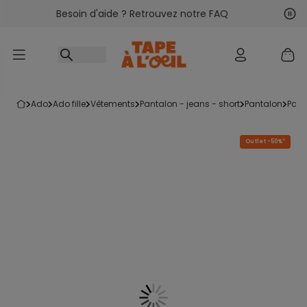
Besoin d'aide ? Retrouvez notre FAQ
Accéder au contenu
Sui
Pré
ado
ado fille
vêtements
pantalon - jeans - short
pantalon
pan
Outlet -50%*