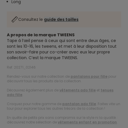
Long
Consultez le
guide des tailles
A propos de la marque TWEENS
Tape à l’œil pense à ceux qui sont entre deux âges, ce
sont les 10-16, les tweens, et met à leur disposition tout
son savoir-faire pour co-créer avec eux leur propre
collection. C’est la marque TWEENS.
Ref. 20271_02146
Rendez-vous sur notre collection de
pantalons pour fille
pour
découvrir tous les produits de la collection.
Découvrez également plus de
vêtements ado fille
et
tenues
ado fille
.
Craquez pour notre gamme de
pantalon ado fille
. Faites vite un
tour pour explorer tous les autres trésors de la collection !
En quête de petits prix sans compromis sur le style ni la qualité :
découvrez notre sélection de
vêtements enfant en promotion
.