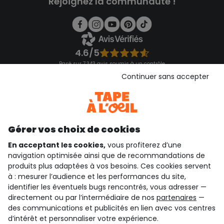
Rejoignez la communauté !
4.6/5
Basé sur 7 343 avis soumis à un contrôle
Voir l’attestation de confiance
Continuer sans accepter
Consulter les CGU
Téléchargez notre application
Découvrir notre application
Gérer vos choix de cookies
En acceptant les cookies,
vous profiterez d’une
navigation optimisée ainsi que de recommandations de
qui sommes-nous ?
produits plus adaptées à vos besoins. Ces cookies servent
à : mesurer l’audience et les performances du site,
besoin d'aide ?
identifier les éventuels bugs rencontrés, vous adresser —
directement ou par l’intermédiaire de nos
partenaires
—
le club fidélité
des communications et publicités en lien avec vos centres
d’intérêt et personnaliser votre expérience.