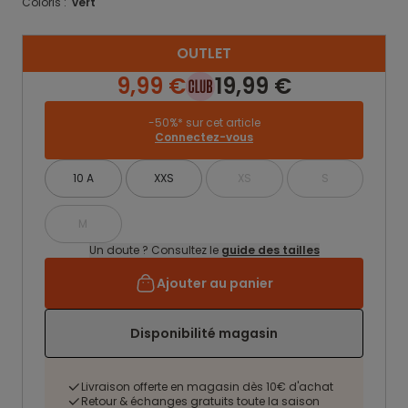
Coloris :
vert
OUTLET
9,99 €
19,99 €
-50%* sur cet article
Connectez-vous
10 A
XXS
XS
S
M
Un doute ? Consultez le
guide des tailles
Ajouter au panier
Disponibilité magasin
Livraison offerte en magasin dès 10€ d'achat
Retour & échanges gratuits toute la saison