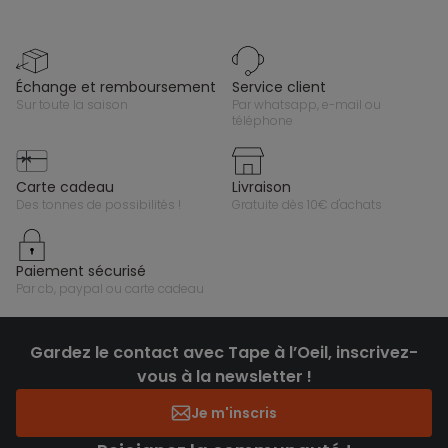
échange et remboursement
service client
sur toute la saison
par whatsapp, e-mail ou
téléphone
carte cadeau
livraison
des tonnes de possibilités !
gratuite dès 10€ d'achats
paiement sécurisé
par cb, paypal ou carte cadeau
Gardez le contact avec Tape à l’Oeil, inscrivez-
vous à la newsletter !
Je m'inscris