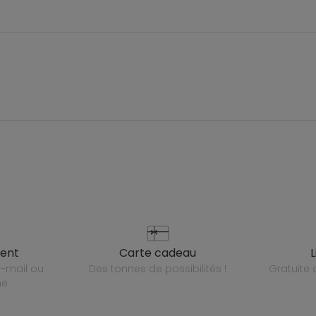
ient
carte cadeau
des tonnes de possibilités !
gratuit
ne