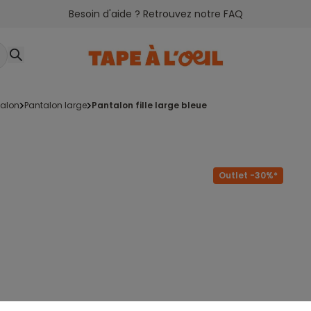
Besoin d'aide ? Retrouvez notre FAQ
talon
pantalon large
pantalon fille large bleue
Outlet -30%*