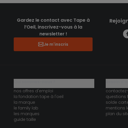
Gardez le contact avec Tape à
Rejoig
l’Oeil, inscrivez-vous à la
newsletter !
Je m'inscris
qui sommes-nous ?
besoin d'a
nos offres d'emploi
contactez
la fondation tape à l'oeil
questions 
la marque
solde car
le family lab
mentions l
les marques
plan du sit
guide taille