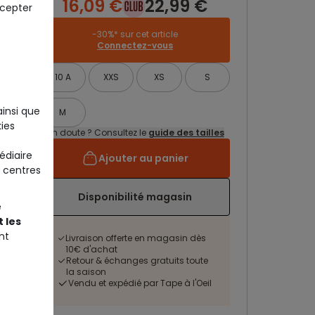
16,09 €
22,99 €
ccepter
-30%* sur cet article
Connectez-vous
10 A
XXS
XS
S
ainsi que
M
ies
Un doute ? Consultez le
guide des tailles
édiaire
Ajouter au panier
 centres
Disponibilité magasin
e
 les
nt
Livraison offerte en magasin dès
10€ d'achat
Retour & échanges gratuits toute
la saison
Vendu et expédié par Tape à l'Oeil