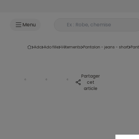
Accéder au contenu
Rechercher un produit
Menu
ado
ado fille
vêtements
pantalon - jeans - short
pan
Partager
cet
article