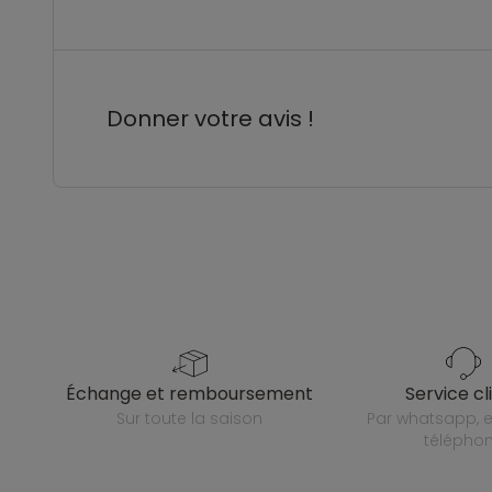
Donner votre avis !
échange et remboursement
service cl
sur toute la saison
par whatsapp, e-mail ou
télépho