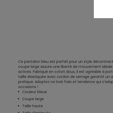
Ce pantalon bleu est parfait pour un style décontract
coupe large assure une liberté de mouvement idéale 
actives. Fabriqué en coton doux, il est agréable à port
taille élastiquée avec cordon de serrage garantit un 
pratique. Adoptez ce look frais et tendance qui s'adap
occasions !
Couleur bleue
Coupe large
Taille haute