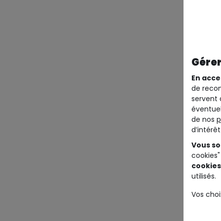
Gérer
En acce
de recom
servent 
éventuel
de nos
p
d’intérê
Vous so
cookies"
cookies
utilisés.
Vos choi