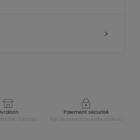
livraison
paiement sécurisé
e dès 10€ d'achats
par cb, paypal ou carte cadeau