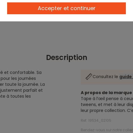
Accepter et continuer
Description
é et confortable. Sa
Consultez le
guide 
pour les journées
er toute la journée. La
ajustement parfait et
A propos de la marqu
te à toutes les
Tape à l’œil pense à ceux
tweens, et met à leur dis
leur propre collection. C
Ref. 19534_02105
Rendez-vous sur notre colle