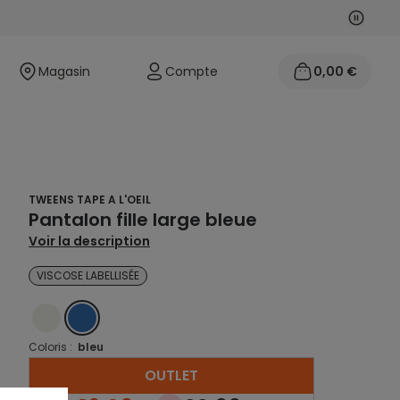
Suivan
Précéd
Magasin
Compte
0,00 €
TWEENS TAPE A L'OEIL
Pantalon fille large bleue
Voir la description
VISCOSE LABELLISÉE
ECRU
BLEU
Coloris :
bleu
OUTLET