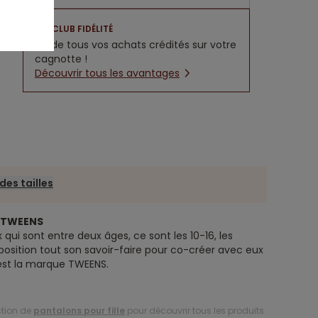
CLUB FIDÉLITÉ
5% de tous vos achats crédités sur votre
cagnotte !
Découvrir tous les avantages
des tailles
e TWEENS
 qui sont entre deux âges, ce sont les 10-16, les
position tout son savoir-faire pour co-créer avec eux
’est la marque TWEENS.
ction de
pantalons pour fille
pour découvrir tous les produits