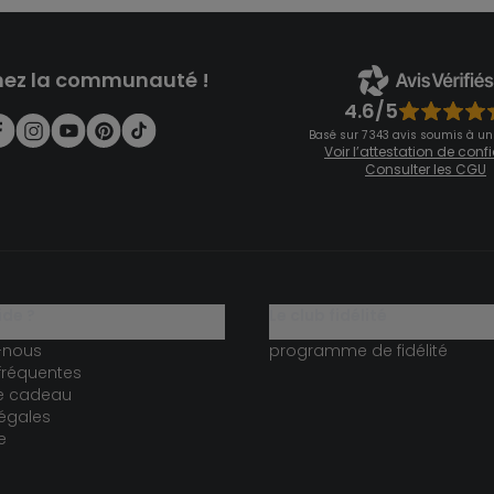
nez la communauté !
4.6/5
Basé sur 7 343 avis soumis à un
Voir l’attestation de con
Consulter les CGU
ide ?
le club fidélité
-nous
programme de fidélité
fréquentes
te cadeau
égales
e