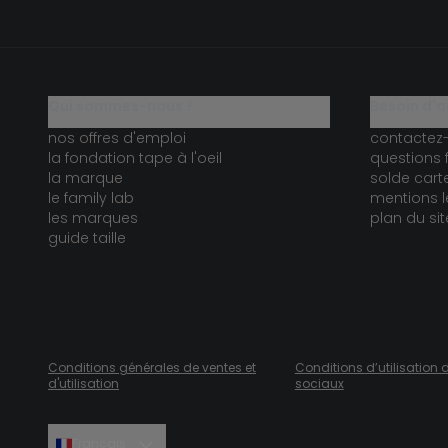
qui sommes-nous ?
besoin d'a
nos offres d'emploi
contactez
la fondation tape à l'oeil
questions 
la marque
solde car
le family lab
mentions l
les marques
plan du sit
guide taille
Conditions générales de ventes et
Conditions d’utilisation 
d'utilisation
sociaux
Français