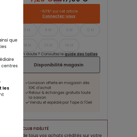
-60%* sur cet article
Connectez-vous
3 M
6 M
9 M
12 M
ainsi que
18 M
23 M
36 M
ies
Un doute ? Consultez le
guide des tailles
édiaire
Disponibilité magasin
 centres
e
Livraison offerte en magasin dès
 les
10€ d'achat
Retour & échanges gratuits toute
nt
la saison
Vendu et expédié par Tape à l'Oeil
CLUB FIDÉLITÉ
5% de tous vos achats crédités sur votre