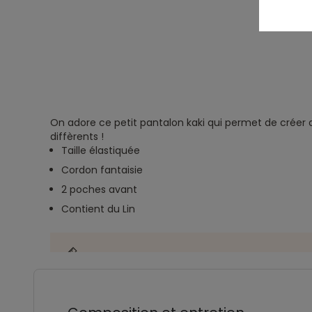
On adore ce petit pantalon kaki qui permet de créer d
diffèrents !
Taille élastiquée
Cordon fantaisie
2 poches avant
Contient du Lin