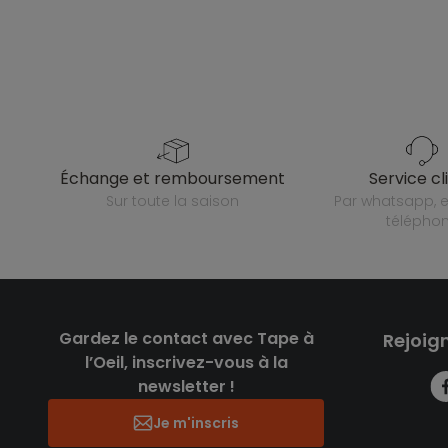
échange et remboursement
service cl
sur toute la saison
par whatsapp, e-mail ou
télépho
Gardez le contact avec Tape à
Rejoig
l’Oeil, inscrivez-vous à la
newsletter !
Je m'inscris