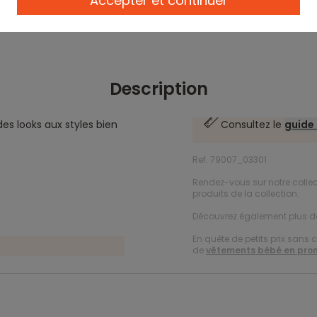
Accepter et continuer
Description
es looks aux styles bien
Consultez le
guide 
Ref. 79007_03301
Rendez-vous sur notre colle
produits de la collection.
Découvrez également plus 
En quête de petits prix sans 
de
vêtements bébé en pro