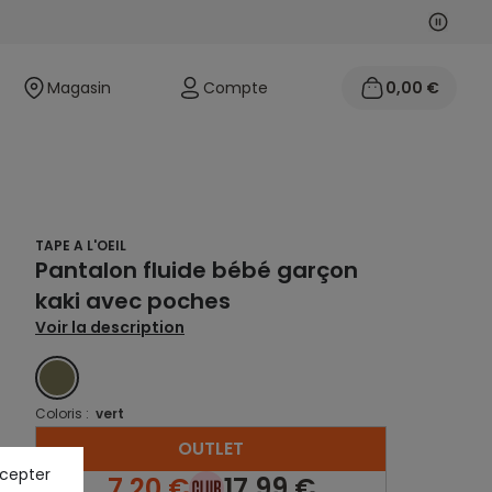
Suivan
Précéd
Magasin
Compte
0,00 €
TAPE A L'OEIL
Pantalon fluide bébé garçon
kaki avec poches
Voir la description
VERT
Coloris :
vert
OUTLET
ccepter
7,20 €
17,99 €