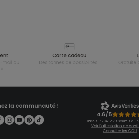
ient
carte cadeau
des tonnes de possibilités !
gratuit
ne
nez la communauté !
4.6/5
Basé sur 7 343 avis soumis à un
Voir l’attestation de con
Consulter les CGU