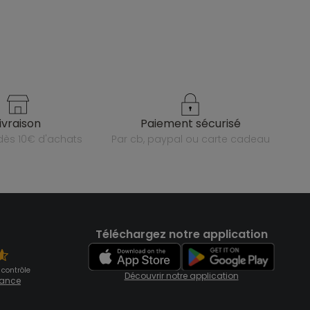
livraison
paiement sécurisé
e dès 10€ d'achats
par cb, paypal ou carte cadeau
Téléchargez notre application
 contrôle
Découvrir notre application
fiance