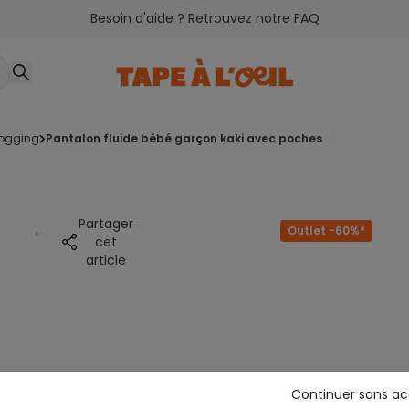
Besoin d'aide ? Retrouvez notre FAQ
 jogging
pantalon fluide bébé garçon kaki avec poches
Partager
Outlet -60%*
cet
article
Continuer sans a