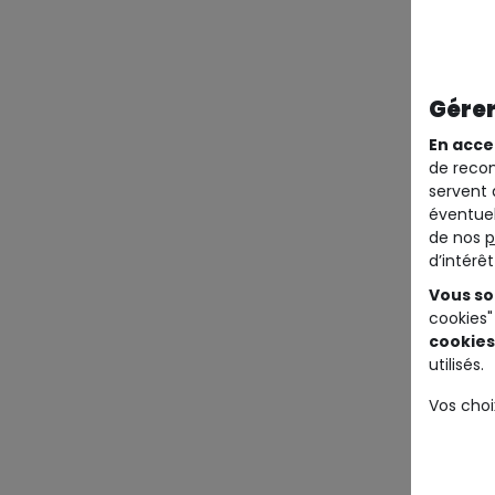
Gérer
En acce
de recom
servent 
éventuel
de nos
p
d’intérê
Vous so
cookies"
cookies
utilisés.
Vos choi