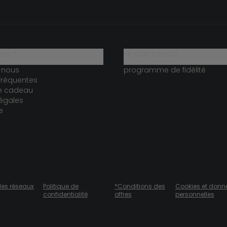
ide ?
le club fidélité
-nous
programme de fidélité
fréquentes
te cadeau
égales
e
des réseaux
Politique de
*Conditions des
Cookies et donn
confidentialité
offres
personnelles