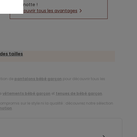
cagnotte !
Découvrir tous les avantages
des tailles
ction de
pantalons bébé garçon
pour découvrir tous les
de
vêtements bébé garçon
et
tenues de bébé garçon
.
compromis sur le style ni la qualité : découvrez notre sélection
motion
.