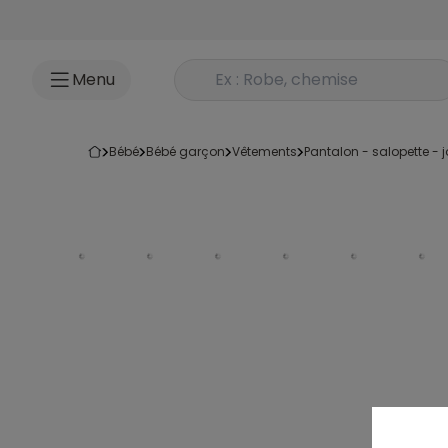
Accéder au contenu
Rechercher un produit
Menu
bébé
bébé garçon
vêtements
pantalon - salopette -