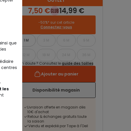
OUTLET
7,50 €
14,99 €
-50%* sur cet article
Connectez-vous
1 M
3 M
6 M
9 M
ainsi que
ies
12 M
18 M
24 M
36 M
édiaire
Un doute ? Consultez le
guide des tailles
 centres
Ajouter au panier
e
 les
Disponibilité magasin
nt
Livraison offerte en magasin dès
10€ d'achat
Retour & échanges gratuits toute
la saison
Vendu et expédié par Tape à l'Oeil