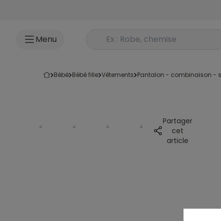
Accéder au contenu
Rechercher un produit
Menu
bébé
bébé fille
vêtements
pantalon - combinaison - s
Partager
cet
article