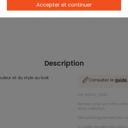
Accepter et continuer
Description
uleur et du style au look
Consultez le
guide 
Ref. 92542_01383
Rendez-vous sur notre colle
de la collection.
Découvrez également plus 
En quête de petits prix sans 