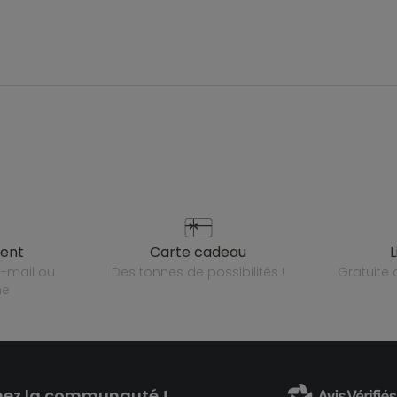
ient
carte cadeau
des tonnes de possibilités !
gratuit
ne
nez la communauté !