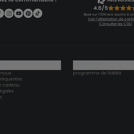
4.6/5
Basé sur 7 339 avis soumis à un
Voir l’attestation de con
Consulter les CGU
ide ?
le club fidélité
-nous
programme de fidélité
fréquentes
te cadeau
égales
e