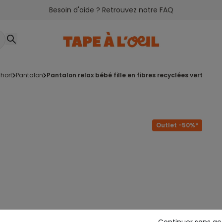
Besoin d'aide ? Retrouvez notre FAQ
hort
pantalon
pantalon relax bébé fille en fibres recyclées vert
Outlet -50%*
Continuer sans a