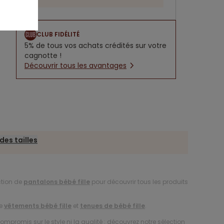
CLUB FIDÉLITÉ
5% de tous vos achats crédités sur votre
cagnotte !
Découvrir tous les avantages
des tailles
ction de
pantalons bébé fille
pour découvrir tous les produits
de
vêtements bébé fille
et
tenues de bébé fille
.
compromis sur le style ni la qualité : découvrez notre sélection