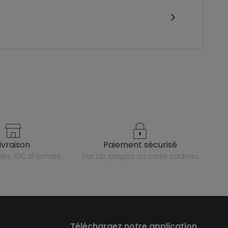
livraison
paiement sécurisé
e dès 10€ d'achats
par cb, paypal ou carte cadeau
Téléchargez notre application