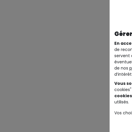
Gérer
En acce
de recom
servent 
éventuel
de nos
p
d’intérê
Vous so
cookies"
cookies
utilisés.
Vos choi