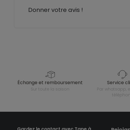
Donner votre avis !
échange et remboursement
service cl
sur toute la saison
par whatsapp, e-mail ou
télépho
Gardez le contact avec Tape à
Rejoig