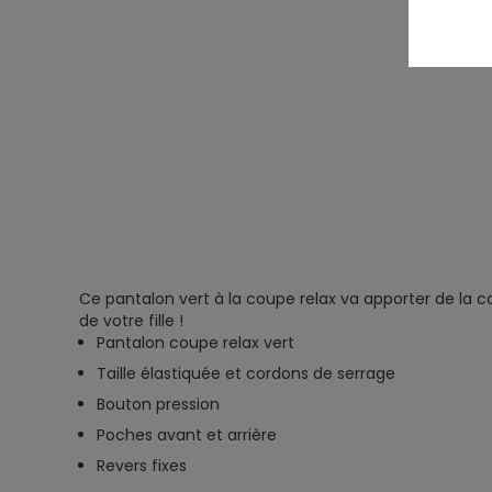
Ce pantalon vert à la coupe relax va apporter de la co
de votre fille !
Pantalon coupe relax vert
Taille élastiquée et cordons de serrage
Bouton pression
Poches avant et arrière
Revers fixes