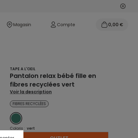
Suivan
Précéd
Magasin
Compte
0,00 €
TAPE A L'OEIL
Pantalon relax bébé fille en
fibres recyclées vert
Voir la description
FIBRES RECYCLÉES
VERT
Coloris :
vert
ccepter