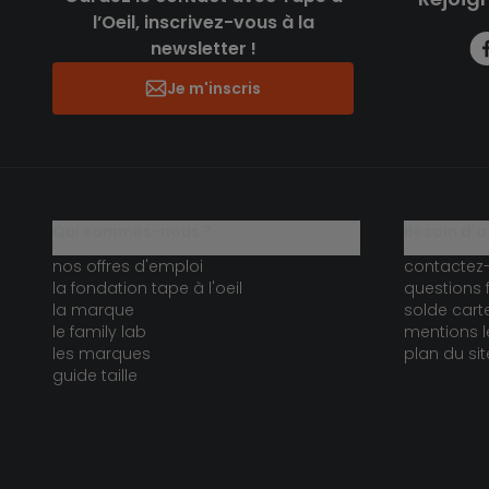
l’Oeil, inscrivez-vous à la
newsletter !
Je m'inscris
qui sommes-nous ?
besoin d'a
nos offres d'emploi
contactez
la fondation tape à l'oeil
questions 
la marque
solde car
le family lab
mentions l
les marques
plan du sit
guide taille