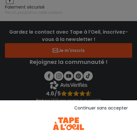
paiement sécurisé
par cb, paypal ou carte cadeau
Gardez le contact avec Tape à l’Oeil, inscrivez-
vous à la newsletter !
Je m'inscris
Rejoignez la communauté !
4.6/5
Basé sur 7 323 avis soumis à un contrôle
Voir l’attestation de confiance
Continuer sans accepter
Consulter les CGU
Téléchargez notre application
Découvrir notre application