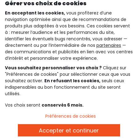
Gérer vos choix de cookies
En acceptant les cookies,
vous profiterez d’une
navigation optimisée ainsi que de recommandations de
qui sommes-nous ?
produits plus adaptées à vos besoins. Ces cookies servent
à : mesurer l’audience et les performances du site,
besoin d'aide ?
identifier les éventuels bugs rencontrés, vous adresser —
directement ou par l’intermédiaire de nos
partenaires
—
le club fidélité
des communications et publicités en lien avec vos centres
d’intérêt et personnaliser votre expérience.
notre catalogue
Vous souhaitez personnaliser vos choix ?
Cliquez sur
"Préférences de cookies" pour sélectionner ceux que vous
souhaitez activer.
En refusant les cookies,
seuls ceux
indispensables au bon fonctionnement du site seront
Conditions générales de ventes et d'utilisation
Conditions d’utilisation des réseaux sociaux
utilisés.
Politique de confidentialité
*Conditions des offres
Vos choix seront
conservés 6 mois.
Cookies et données personnelles
Accessibilité : partiellement conforme
Préférences de cookies
Paramètres des cookies
Accepter et continuer
Français