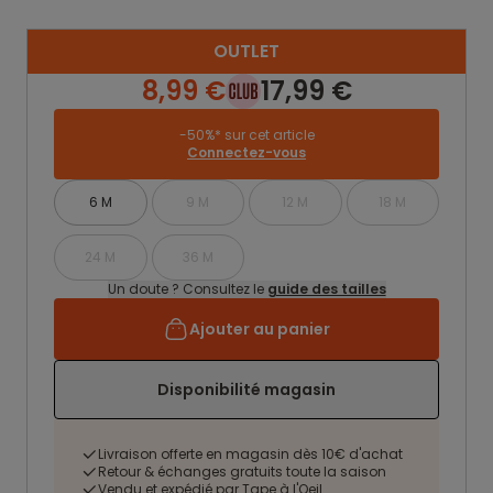
OUTLET
8,99 €
17,99 €
-50%* sur cet article
Connectez-vous
6 M
9 M
12 M
18 M
24 M
36 M
Un doute ? Consultez le
guide des tailles
Ajouter au panier
Disponibilité magasin
Livraison offerte en magasin dès 10€ d'achat
Retour & échanges gratuits toute la saison
Vendu et expédié par Tape à l'Oeil