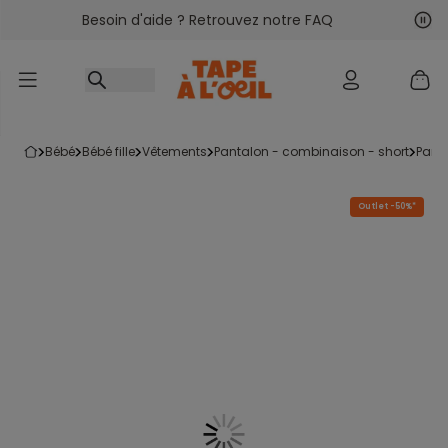
Besoin d'aide ? Retrouvez notre FAQ
Accéder au contenu
Sui
Pré
bébé
bébé fille
vêtements
pantalon - combinaison - short
pant
Outlet -50%*