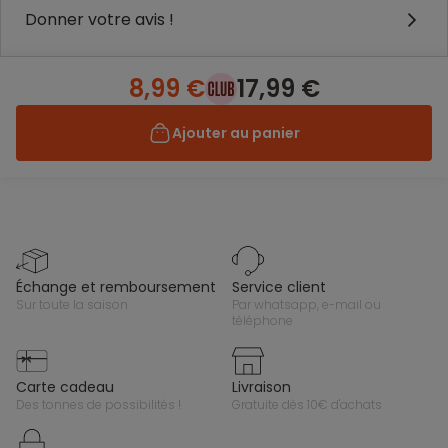
Donner votre avis !
8,99 €
17,99 €
Ajouter au panier
échange et remboursement
service client
sur toute la saison
par whatsapp, e-mail ou
téléphone
carte cadeau
livraison
des tonnes de possibilités !
gratuite dès 10€ d'achats