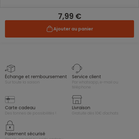
7,99 €
Ajouter au panier
échange et remboursement
service client
sur toute la saison
par whatsapp, e-mail ou
téléphone
carte cadeau
livraison
des tonnes de possibilités !
gratuite dès 10€ d'achats
paiement sécurisé