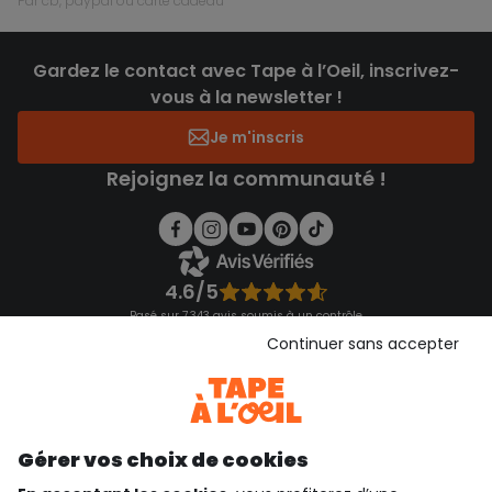
par cb, paypal ou carte cadeau
Gardez le contact avec Tape à l’Oeil, inscrivez-
vous à la newsletter !
Je m'inscris
Rejoignez la communauté !
4.6/5
Basé sur 7 343 avis soumis à un contrôle
Voir l’attestation de confiance
Continuer sans accepter
Consulter les CGU
Téléchargez notre application
Découvrir notre application
Gérer vos choix de cookies