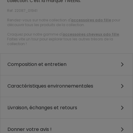
collection. C’est la marque TWEENS.
Ref. 22087_01941
Rendez-vous sur notre collection d'
accessoires ado fille
pour
découvrir tous les produits de la collection.
Craquez pour notre gamme d'
accessoires cheveux ado fille
.
Faites vite un tour pour explorer tous les autres trésors de la
collection !
Composition et entretien
Caractéristiques environnementales
Livraison, échanges et retours
Donner votre avis !