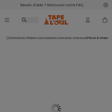
Besoin d'aide ? Retrouvez notre FAQ
Accéder au contenu
Sui
Pré
ado
ado fille
accessoires
accessoires cheveux
pince à cheveux