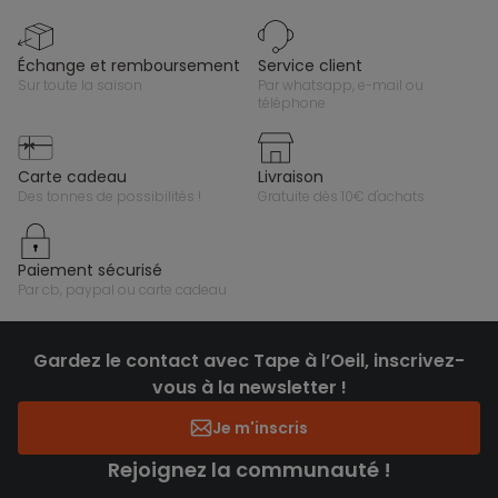
échange et remboursement
service client
sur toute la saison
par whatsapp, e-mail ou
téléphone
carte cadeau
livraison
des tonnes de possibilités !
gratuite dès 10€ d'achats
paiement sécurisé
par cb, paypal ou carte cadeau
Gardez le contact avec Tape à l’Oeil, inscrivez-
vous à la newsletter !
Je m'inscris
Rejoignez la communauté !