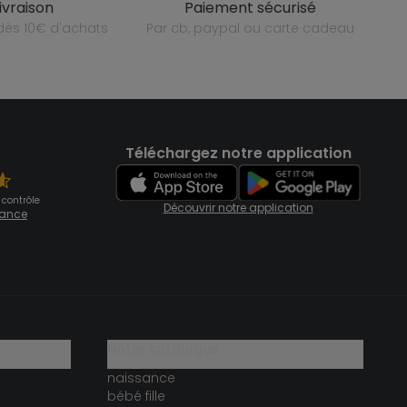
livraison
paiement sécurisé
e dès 10€ d'achats
par cb, paypal ou carte cadeau
Téléchargez notre application
 contrôle
Découvrir notre application
fiance
notre catalogue
naissance
bébé fille