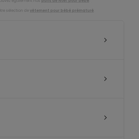
etrouvez également nos
pulls de Noël pour bébé
.
tre sélection de
vêtement pour bébé prématuré
.