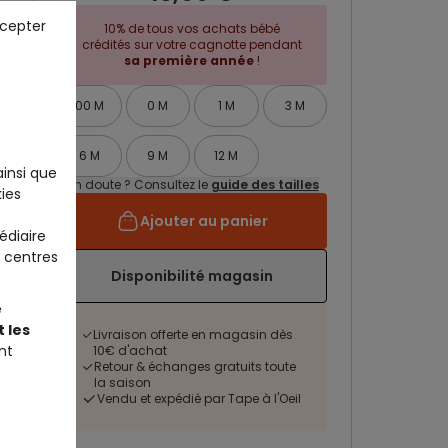
ccepter
10% de tous vos achats bébé
crédités sur votre cagnotte pendant
sa première année
!
00 M
0 M
1 M
3 M
6 M
9 M
12 M
ainsi que
Un doute ? Consultez le
guide des tailles
ies
Ajouter au panier
édiaire
 centres
Disponibilité magasin
e
 les
Livraison offerte en magasin dès
nt
10€ d'achat
Retour & échanges gratuits toute
la saison
Vendu et expédié par Tape à l'Oeil