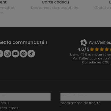
ient
carte cadeau
des tonnes de possibilités !
gratuit
ne
nez la communauté !
4.6/5
Basé sur 7 343 avis soumis à un
Voir l’attestation de con
Consulter les CGU
ide ?
le club fidélité
-nous
programme de fidélité
fréquentes