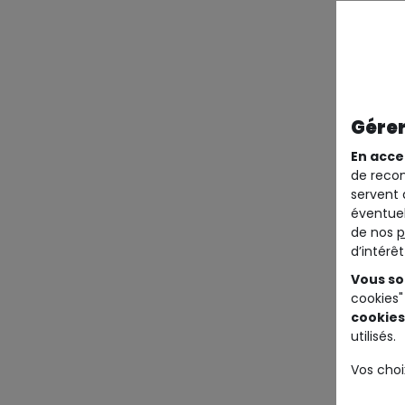
Gérer
En acce
de recom
servent 
éventuel
de nos
p
d’intérê
Vous so
cookies"
cookies
utilisés.
Vos choi