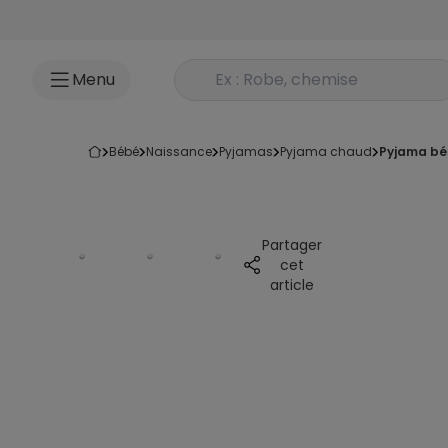
Accéder au contenu
Rechercher un produit
Menu
bébé
naissance
pyjamas
pyjama chaud
pyjama bé
Partager
cet
article