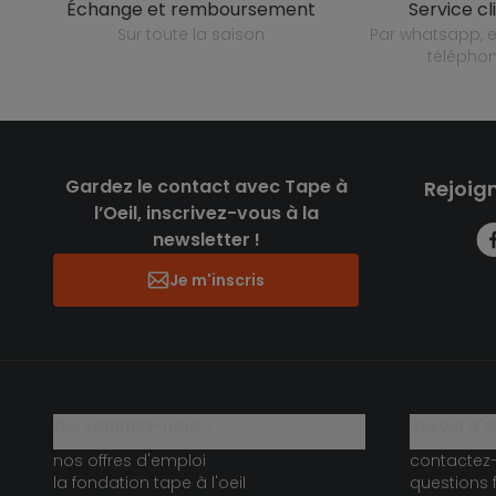
échange et remboursement
service cl
sur toute la saison
par whatsapp, e-mail ou
télépho
Gardez le contact avec Tape à
Rejoig
l’Oeil, inscrivez-vous à la
newsletter !
Je m'inscris
qui sommes-nous ?
besoin d'a
nos offres d'emploi
contactez
la fondation tape à l'oeil
questions 