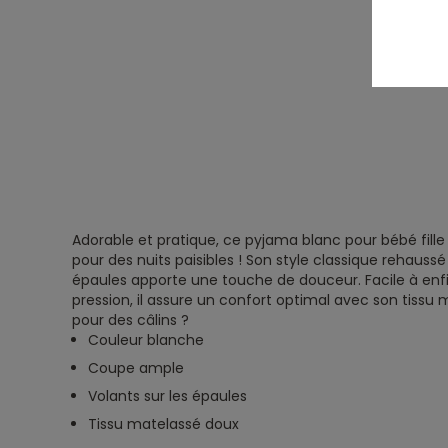
Adorable et pratique, ce pyjama blanc pour bébé fille
pour des nuits paisibles ! Son style classique rehaussé 
épaules apporte une touche de douceur. Facile à enfi
pression, il assure un confort optimal avec son tissu 
pour des câlins ?
Couleur blanche
Coupe ample
Volants sur les épaules
Tissu matelassé doux