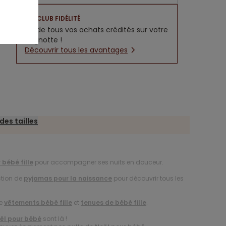
CLUB FIDÉLITÉ
5% de tous vos achats crédités sur votre
cagnotte !
Découvrir tous les avantages
des tailles
bébé fille
pour accompagner ses nuits en douceur.
ction de
pyjamas pour la naissance
pour découvrir tous les
de
vêtements bébé fille
et
tenues de bébé fille
.
ël pour bébé
sont là !