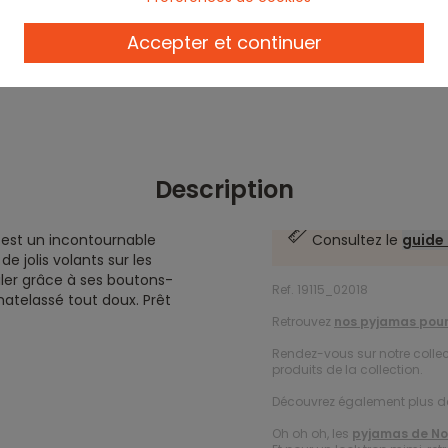
Accepter et continuer
Description
 est un incontournable
Consultez le
guide 
de jolis volants sur les
ler grâce à ses boutons-
Ref. 19115_02018
matelassé tout doux. Prêt
Retrouvez
nos pyjamas pour 
Rendez-vous sur notre colle
produits de la collection.
Découvrez également plus 
Oh oh oh, les
pyjamas de No