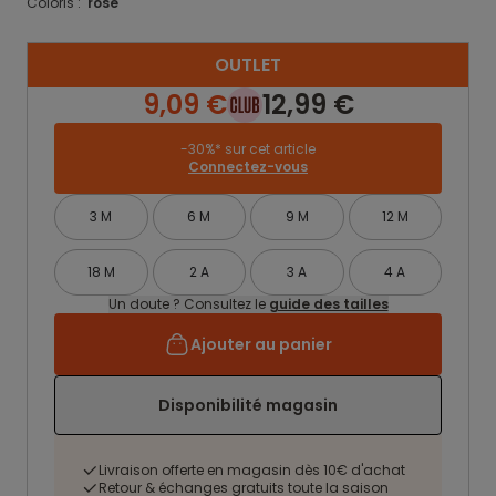
Coloris :
rose
OUTLET
9,09 €
12,99 €
-30%* sur cet article
Connectez-vous
3 M
6 M
9 M
12 M
18 M
2 A
3 A
4 A
Un doute ? Consultez le
guide des tailles
Ajouter au panier
Disponibilité magasin
Livraison offerte en magasin dès 10€ d'achat
Retour & échanges gratuits toute la saison