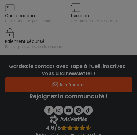
carte cadeau
livraison
des tonnes de possibilités !
gratuite dès 10€ d'achats
paiement sécurisé
par cb, paypal ou carte cadeau
Gardez le contact avec Tape à l’Oeil, inscrivez-
vous à la newsletter !
Je m'inscris
Rejoignez la communauté !
4.6/5
Basé sur 7 339 avis soumis à un contrôle