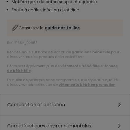
Matière gaze de coton souple et agréable
Facile à enfiler, idéal au quotidien
Consultez le
guide des tailles
Ref. 21562_02953
Rendez-vous sur notre collection de
pantalons bébé fille
pour
découvrir tous les produits de la collection.
Découvrez également plus de
vêtements bébé fille
et
tenues
de bébé fille
.
En quête de petits prix sans compromis sur le style ni la qualité :
découvrez notre sélection de
vêtements bébé en promotion
.
Composition et entretien
Caractéristiques environnementales