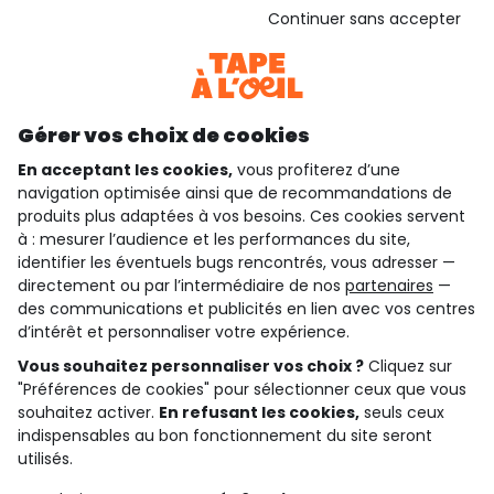
Voir l’attestation de confiance
Continuer sans accepter
Consulter les CGU
Téléchargez notre application
Découvrir notre application
Gérer vos choix de cookies
En acceptant les cookies,
vous profiterez d’une
navigation optimisée ainsi que de recommandations de
qui sommes-nous ?
produits plus adaptées à vos besoins. Ces cookies servent
à : mesurer l’audience et les performances du site,
besoin d'aide ?
identifier les éventuels bugs rencontrés, vous adresser —
directement ou par l’intermédiaire de nos
partenaires
—
le club fidélité
des communications et publicités en lien avec vos centres
d’intérêt et personnaliser votre expérience.
notre catalogue
Vous souhaitez personnaliser vos choix ?
Cliquez sur
"Préférences de cookies" pour sélectionner ceux que vous
souhaitez activer.
En refusant les cookies,
seuls ceux
indispensables au bon fonctionnement du site seront
Conditions générales de ventes et d'utilisation
Conditions d’utilisation des réseaux sociaux
utilisés.
Politique de confidentialité
*Conditions des offres