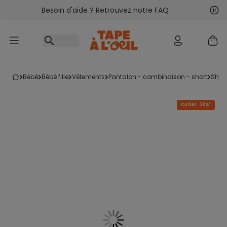
Besoin d'aide ? Retrouvez notre FAQ
Accéder au contenu
Sui
Pré
bébé
bébé fille
vêtements
pantalon - combinaison - short
short
Outlet -30%*