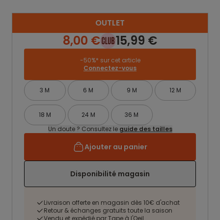
OUTLET
8,00 €
15,99 €
-50%* sur cet article
Connectez-vous
3 M
6 M
9 M
12 M
18 M
24 M
36 M
Un doute ? Consultez le
guide des tailles
Ajouter au panier
Disponibilité magasin
Livraison offerte en magasin dès 10€ d'achat
Retour & échanges gratuits toute la saison
Vendu et expédié par Tape à l'Oeil