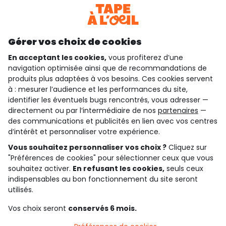
Téléchargez notre application
Découvrir notre application
Gérer vos choix de cookies
En acceptant les cookies,
vous profiterez d’une
navigation optimisée ainsi que de recommandations de
qui sommes-nous ?
produits plus adaptées à vos besoins. Ces cookies servent
à : mesurer l’audience et les performances du site,
besoin d'aide ?
identifier les éventuels bugs rencontrés, vous adresser —
directement ou par l’intermédiaire de nos
partenaires
—
le club fidélité
des communications et publicités en lien avec vos centres
d’intérêt et personnaliser votre expérience.
notre catalogue
Vous souhaitez personnaliser vos choix ?
Cliquez sur
"Préférences de cookies" pour sélectionner ceux que vous
souhaitez activer.
En refusant les cookies,
seuls ceux
indispensables au bon fonctionnement du site seront
Conditions générales de ventes et d'utilisation
Conditions d’utilisation des réseaux sociaux
utilisés.
Politique de confidentialité
*Conditions des offres
Vos choix seront
conservés 6 mois.
Cookies et données personnelles
Accessibilité : partiellement conforme