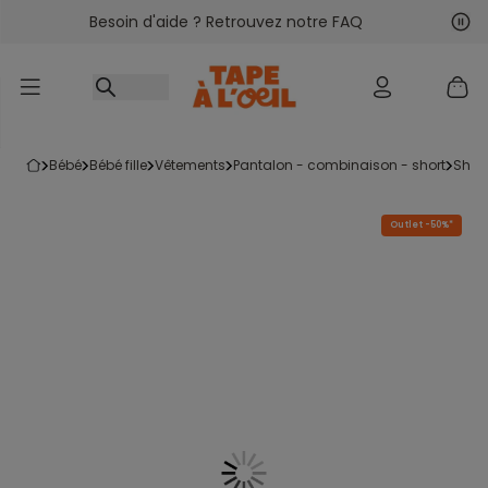
Besoin d'aide ? Retrouvez notre FAQ
Accéder au contenu
Sui
Pré
bébé
bébé fille
vêtements
pantalon - combinaison - short
short
Outlet -50%*