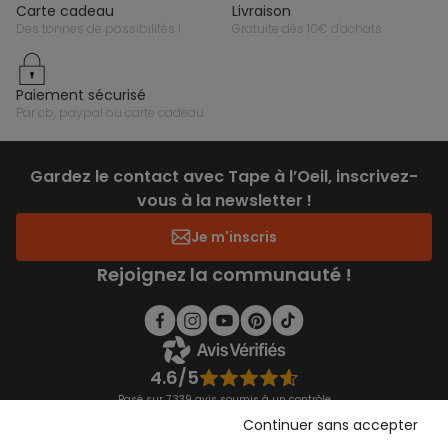
carte cadeau
livraison
des tonnes de possibilités !
gratuite dès 10€ d'achats
paiement sécurisé
par cb, paypal ou carte cadeau
Gardez le contact avec Tape à l’Oeil, inscrivez-
vous à la newsletter !
Je m'inscris
Rejoignez la communauté !
4.6/5
Basé sur 7 339 avis soumis à un contrôle
Voir l’attestation de confiance
Continuer sans accepter
Consulter les CGU