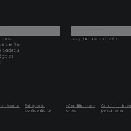
ide ?
le club fidélité
-nous
programme de fidélité
fréquentes
te cadeau
égales
e
des réseaux
Politique de
*Conditions des
Cookies et donn
confidentialité
offres
personnelles