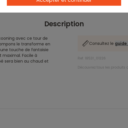
Description
cooning avec ce tour de
Consultez le
guide 
pompons le transforme en
 une touche de fantaisie
t maximal. Facile à
Ref. 18531_01326
ébé sera bien au chaud et
Découvrez tous les produits d