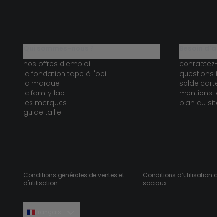
qui sommes-nous ?
besoin d'a
nos offres d'emploi
contactez
la fondation tape à l'oeil
questions 
la marque
solde car
le family lab
mentions l
les marques
plan du sit
guide taille
Conditions générales de ventes et
Conditions d’utilisation 
d'utilisation
sociaux
Français