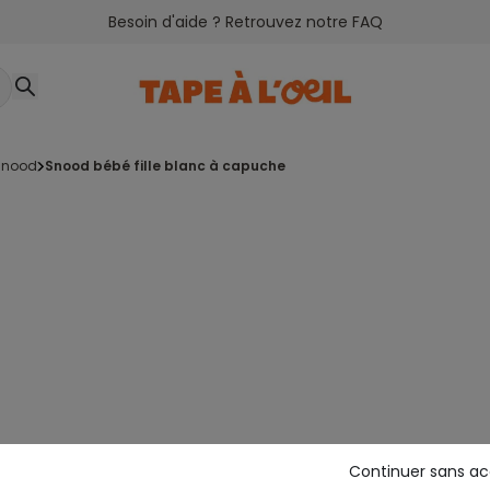
Besoin d'aide ? Retrouvez notre FAQ
snood
snood bébé fille blanc à capuche
Continuer sans a