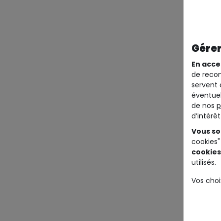
Gérer
En acce
de recom
servent 
éventuel
de nos
p
d’intérê
Vous so
cookies"
cookies
utilisés.
Vos choi