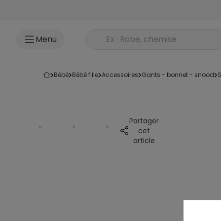
Accéder au contenu
Rechercher un produit
Menu
bébé
bébé fille
accessoires
gants - bonnet - snood
Partager
cet
article