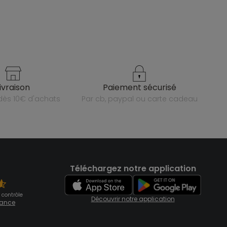
livraison
paiement sécurisé
e dès 10€ d'achats
par cb, paypal ou carte cadeau
Téléchargez notre application
 contrôle
Découvrir notre application
fiance