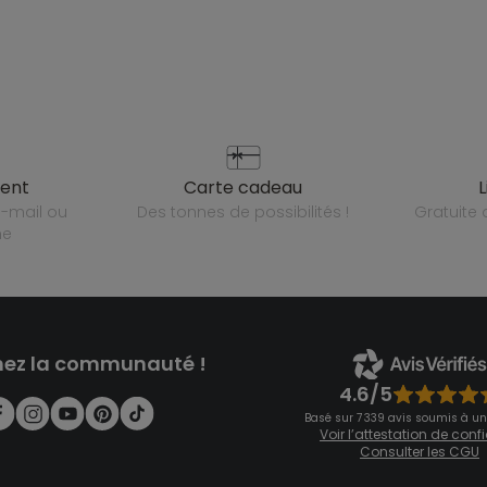
ient
carte cadeau
des tonnes de possibilités !
gratuit
ne
nez la communauté !
4.6/5
Basé sur 7 339 avis soumis à un
Voir l’attestation de con
Consulter les CGU