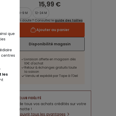
15,99 €
3-9 M
12-24 M
Un doute ? Consultez le
guide des tailles
Ajouter au panier
ainsi que
ies
Disponibilité magasin
édiaire
 centres
Livraison offerte en magasin dès
10€ d'achat
Retour & échanges gratuits toute
e
la saison
 les
Vendu et expédié par Tape à l'Oeil
nt
CLUB FIDÉLITÉ
5% de tous vos achats crédités sur votre
cagnotte !
Découvrir tous les avantages