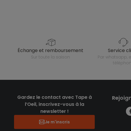
échange et remboursement
service cl
sur toute la saison
par whatsapp, e-mail ou
télépho
Gardez le contact avec Tape à
Rejoig
l’Oeil, inscrivez-vous à la
newsletter !
Je m'inscris