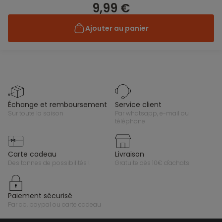
9,99 €
Ajouter au panier
échange et remboursement
service client
sur toute la saison
par whatsapp, e-mail ou
téléphone
carte cadeau
livraison
des tonnes de possibilités !
gratuite dès 10€ d'achats
paiement sécurisé
par cb, paypal ou carte cadeau