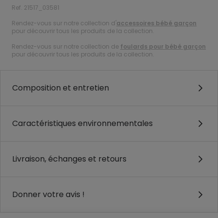
Ref. 21517_03581
Rendez-vous sur notre collection d'
accessoires bébé garçon
pour découvrir tous les produits de la collection.
Rendez-vous sur notre collection de
foulards pour bébé garçon
pour découvrir tous les produits de la collection.
Composition et entretien
Caractéristiques environnementales
Livraison, échanges et retours
Donner votre avis !